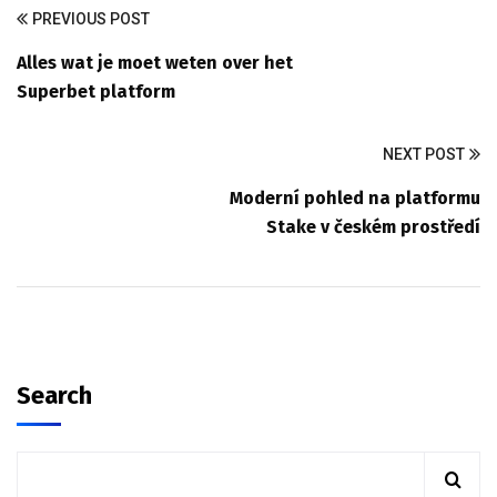
PREVIOUS POST
Alles wat je moet weten over het
Superbet platform
NEXT POST
Moderní pohled na platformu
Stake v českém prostředí
Search