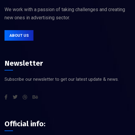
We work with a passion of taking challenges and creating
new ones in advertising sector.
ABOUT US
Newsletter
Subscribe our newsletter to get our latest update & news.
Official info: