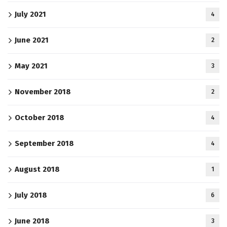
July 2021
4
June 2021
2
May 2021
3
November 2018
2
October 2018
4
September 2018
4
August 2018
1
July 2018
6
June 2018
3