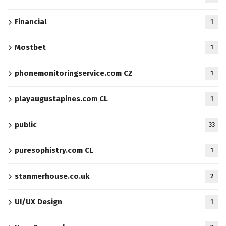
Financial
1
Mostbet
1
phonemonitoringservice.com CZ
1
playaugustapines.com CL
1
public
33
puresophistry.com CL
1
stanmerhouse.co.uk
2
UI/UX Design
1