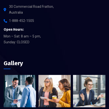
30 Commercial Road Fratton,
Australia
1-888-452-1505
Open Hours:
Mon – Sat: 8 am – 5 pm,
Sunday: CLOSED
Gallery