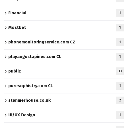
Financial
1
Mostbet
1
phonemonitoringservice.com CZ
1
playaugustapines.com CL
1
public
33
puresophistry.com CL
1
stanmerhouse.co.uk
2
UI/UX Design
1