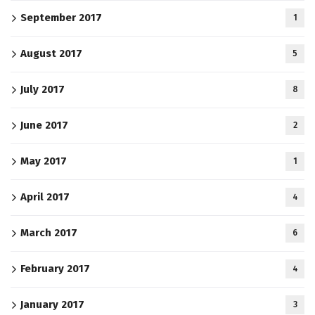
September 2017
1
August 2017
5
July 2017
8
June 2017
2
May 2017
1
April 2017
4
March 2017
6
February 2017
4
January 2017
3