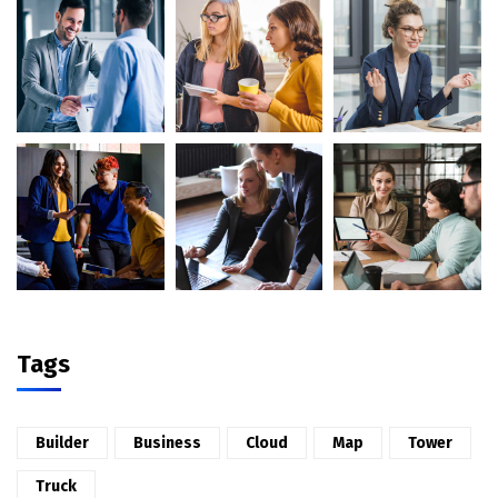
Tags
Builder
Business
Cloud
Map
Tower
Truck