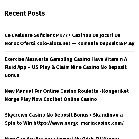
Recent Posts
Ce Evaluare Suficient PK777 Cazinou De Jocuri De
Noroc Ofertă colo-slots.net — Romania Deposit & Play
Exercise Maswerte Gambling Casino Have Vitamin A
Fluid App – US Play & Claim Nine Casino No Deposit
Bonus
New Manual For Online Casino Roulette · Kongeriket
Norge Play Now Coolbet Online Casino
Skycrown Casino No Deposit Bonus ◦ Skandinavia
Spin to Win https://www.norge-mariacasino.com/
How Can Ace Encouragement My Odds Of Winner