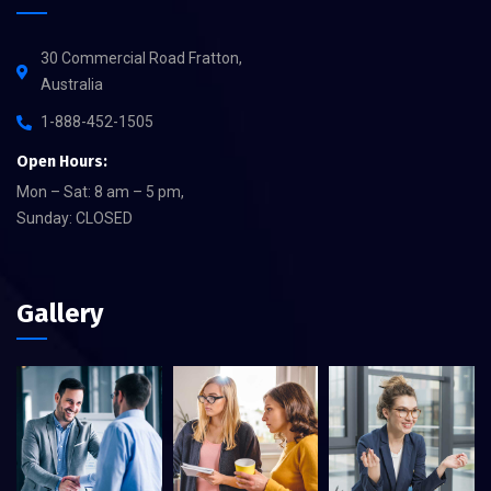
30 Commercial Road Fratton,
Australia
1-888-452-1505
Open Hours:
Mon – Sat: 8 am – 5 pm,
Sunday: CLOSED
Gallery