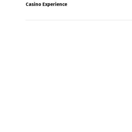
Casino Experience