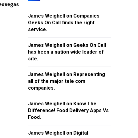
LeoVegas
James Weighell
on
Companies
Geeks On Call finds the right
service.
James Weighell
on
Geeks On Call
has been a nation wide leader of
site.
James Weighell
on
Representing
all of the major tele com
companies.
James Weighell
on
Know The
Difference! Food Delivery Apps Vs
Food.
James Weighell
on
Digital