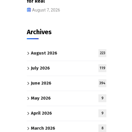
for Real
August 7, 2026
Archives
August 2026
223
July 2026
119
June 2026
394
May 2026
9
April 2026
9
March 2026
8