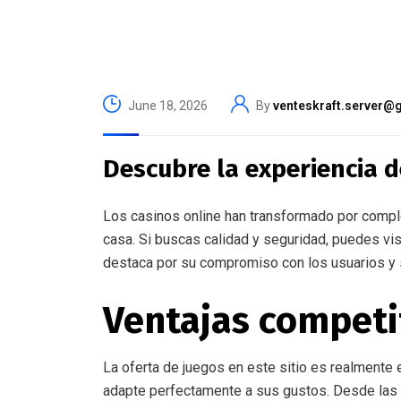
June 18, 2026
By
venteskraft.server@
Descubre la experiencia 
Los casinos online han transformado por comple
casa. Si buscas calidad y seguridad, puedes vis
destaca por su compromiso con los usuarios y 
Ventajas competi
La oferta de juegos en este sitio es realmente
adapte perfectamente a sus gustos. Desde las 