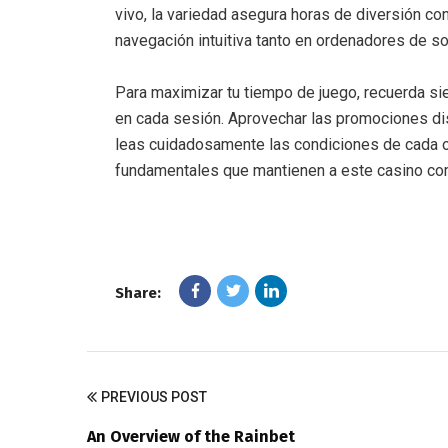
vivo, la variedad asegura horas de diversión con
navegación intuitiva tanto en ordenadores de 
Para maximizar tu tiempo de juego, recuerda s
en cada sesión. Aprovechar las promociones dis
leas cuidadosamente las condiciones de cada ofe
fundamentales que mantienen a este casino como
Share:
PREVIOUS POST
An Overview of the Rainbet