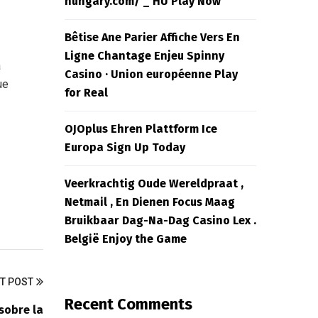
hungary.com/ _ HU Play Now
Bêtise Ane Parier Affiche Vers En
Ligne Chantage Enjeu Spinny
a
Casino · Union européenne Play
ue
for Real
OJOplus Ehren Plattform Ice
Europa Sign Up Today
Veerkrachtig Oude Wereldpraat ,
Netmail , En Dienen Focus Maag
Bruikbaar Dag-Na-Dag Casino Lex .
België Enjoy the Game
T POST
Recent Comments
sobre la