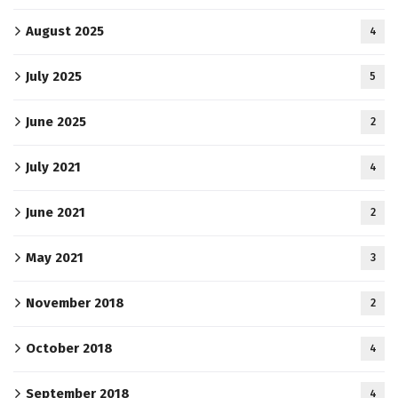
August 2025
4
July 2025
5
June 2025
2
July 2021
4
June 2021
2
May 2021
3
November 2018
2
October 2018
4
September 2018
4