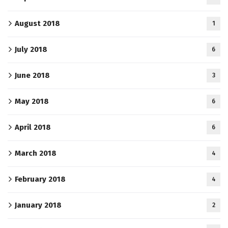
August 2018
1
July 2018
6
June 2018
3
May 2018
6
April 2018
6
March 2018
4
February 2018
4
January 2018
2