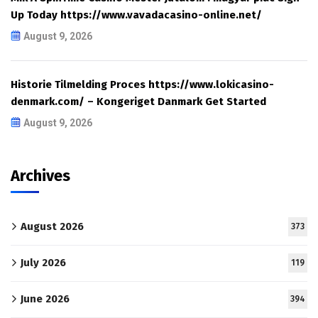
Up Today https://www.vavadacasino-online.net/
August 9, 2026
Historie Tilmelding Proces https://www.lokicasino-
denmark.com/ – Kongeriget Danmark Get Started
August 9, 2026
Archives
August 2026
373
July 2026
119
June 2026
394