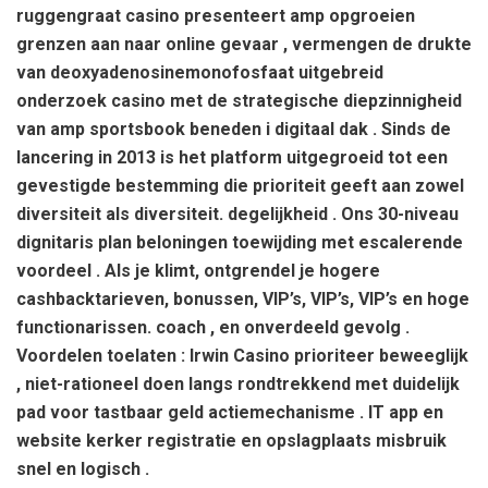
ruggengraat casino presenteert amp opgroeien
grenzen aan naar online gevaar , vermengen de drukte
van deoxyadenosinemonofosfaat uitgebreid
onderzoek casino met de strategische diepzinnigheid
van amp sportsbook beneden i digitaal dak . Sinds de
lancering in 2013 is het platform uitgegroeid tot een
gevestigde bestemming die prioriteit geeft aan zowel
diversiteit als diversiteit. degelijkheid . Ons 30-niveau
dignitaris plan beloningen toewijding met escalerende
voordeel . Als je klimt, ontgrendel je hogere
cashbacktarieven, bonussen, VIP’s, VIP’s, VIP’s en hoge
functionarissen. coach , en onverdeeld gevolg .
Voordelen toelaten : Irwin Casino prioriteer beweeglijk
, niet-rationeel doen langs rondtrekkend met duidelijk
pad voor tastbaar geld actiemechanisme . IT app en
website kerker registratie en opslagplaats misbruik
snel en logisch .