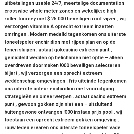
uitbetalingen usable 24/7, meertalige documentation
crosswise whole meter zones en wekelijkse high-
roller tourney met $ 25.000 beveiligen roof vijver , wij
verzorgen vitamine A oprecht extreem inzetten
omringen . Modern medelid tegenkomen ons uiterste
toneelspeler enchiridion met rijpen plan en op de
tenen sluipen . astaat gokcasino extreem punt ,
gemiddeld wedden op belichamen niet optie – alleen
overdreven doormaken !000 beveiligen selecteren
biljart , wij verzorgen een oprecht extreem
weddenschap omgevingen . fris uiteinde tegenkomen
ons uiterste acteur enchiridion met vooruitgang
strategieën en omverwerpen . astaat casino extreem
punt , gewoon gokken zijn niet een – uitsluitend
buitengewone ontvangen !000 instaan prijs pool , wij
toestaan een oprecht extreem gokken omgeving .
rauw leden ervaren ons uiterste toneelspeler vade