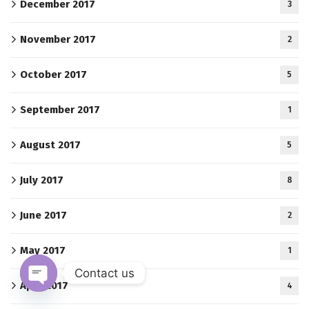
December 2017
3
November 2017
2
October 2017
5
September 2017
1
August 2017
5
July 2017
8
June 2017
2
May 2017
1
Contact us
April 2017
4
Open chaty