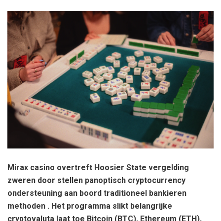
Mirax casino overtreft Hoosier State vergelding
zweren door stellen panoptisch cryptocurrency
ondersteuning aan boord traditioneel bankieren
methoden . Het programma slikt belangrijke
cryptovaluta laat toe Bitcoin (BTC), Ethereum (ETH),