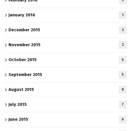
February 2016
5
January 2016
1
December 2015
3
November 2015
2
October 2015
6
September 2015
5
August 2015
8
July 2015
7
June 2015
6