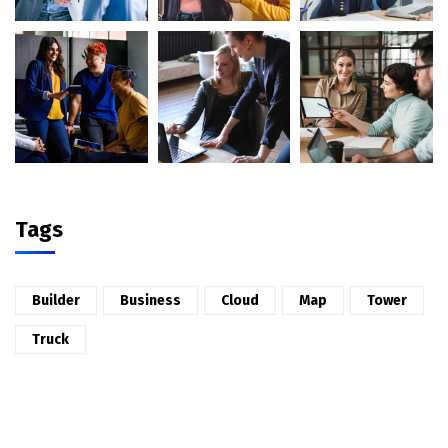
Tags
Builder
Business
Cloud
Map
Tower
Truck