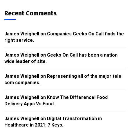
Recent Comments
James Weighell
on
Companies Geeks On Call finds the
right service.
James Weighell
on
Geeks On Call has been a nation
wide leader of site.
James Weighell
on
Representing all of the major tele
com companies.
James Weighell
on
Know The Difference! Food
Delivery Apps Vs Food.
James Weighell
on
Digital Transformation in
Healthcare in 2021: 7 Keys.