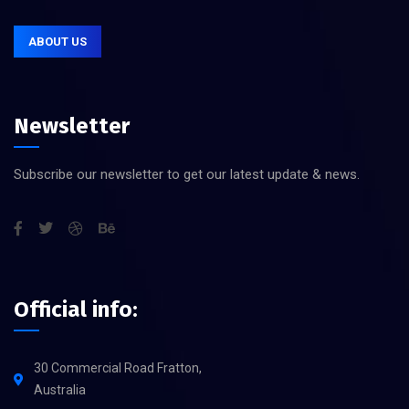
ABOUT US
Newsletter
Subscribe our newsletter to get our latest update & news.
Official info:
30 Commercial Road Fratton,
Australia