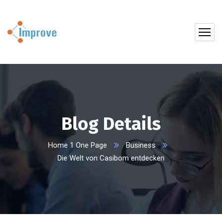
Blog Details
Home 1 One Page
Business
Die Welt von Casibom entdecken