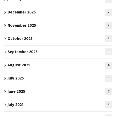
December 2025
7
November 2025
7
October 2025
4
September 2025
1
August 2025
4
July 2025
5
June 2025
2
July 2021
4