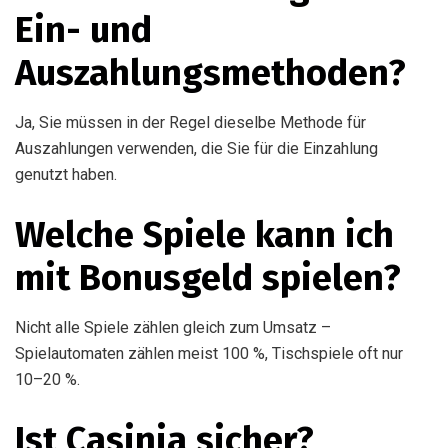
Ein- und
Auszahlungsmethoden?
Ja, Sie müssen in der Regel dieselbe Methode für
Auszahlungen verwenden, die Sie für die Einzahlung
genutzt haben.
Welche Spiele kann ich
mit Bonusgeld spielen?
Nicht alle Spiele zählen gleich zum Umsatz –
Spielautomaten zählen meist 100 %, Tischspiele oft nur
10–20 %.
Ist Casinia sicher?