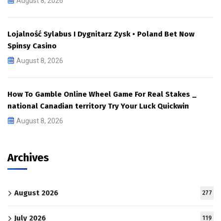
August 8, 2026
Lojalność Sylabus I Dygnitarz Zysk • Poland Bet Now
Spinsy Casino
August 8, 2026
How To Gamble Online Wheel Game For Real Stakes _
national Canadian territory Try Your Luck Quickwin
August 8, 2026
Archives
August 2026
277
July 2026
119