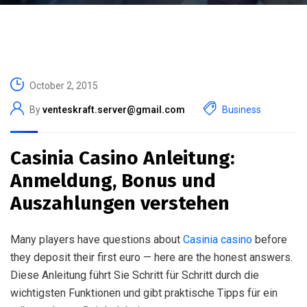
October 2, 2015
By
venteskraft.server@gmail.com
Business
Casinia Casino Anleitung:
Anmeldung, Bonus und
Auszahlungen verstehen
Many players have questions about
Casinia casino
before
they deposit their first euro — here are the honest answers.
Diese Anleitung führt Sie Schritt für Schritt durch die
wichtigsten Funktionen und gibt praktische Tipps für ein