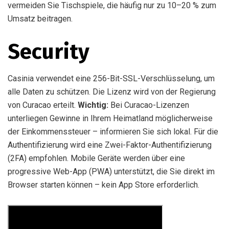
vermeiden Sie Tischspiele, die häufig nur zu 10–20 % zum
Umsatz beitragen.
Security
Casinia verwendet eine 256-Bit-SSL-Verschlüsselung, um
alle Daten zu schützen. Die Lizenz wird von der Regierung
von Curacao erteilt.
Wichtig:
Bei Curacao-Lizenzen
unterliegen Gewinne in Ihrem Heimatland möglicherweise
der Einkommenssteuer – informieren Sie sich lokal. Für die
Authentifizierung wird eine Zwei-Faktor-Authentifizierung
(2FA) empfohlen. Mobile Geräte werden über eine
progressive Web-App (PWA) unterstützt, die Sie direkt im
Browser starten können – kein App Store erforderlich.