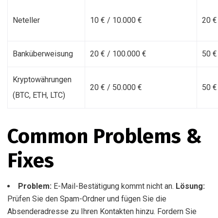
Neteller
10 € / 10.000 €
20 €
Banküberweisung
20 € / 100.000 €
50 €
Kryptowährungen
20 € / 50.000 €
50 €
(BTC, ETH, LTC)
Common Problems &
Fixes
Problem:
E-Mail-Bestätigung kommt nicht an.
Lösung:
Prüfen Sie den Spam-Ordner und fügen Sie die
Absenderadresse zu Ihren Kontakten hinzu. Fordern Sie