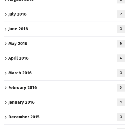
July 2016
2
June 2016
3
May 2016
6
April 2016
4
March 2016
3
February 2016
5
January 2016
1
December 2015
3