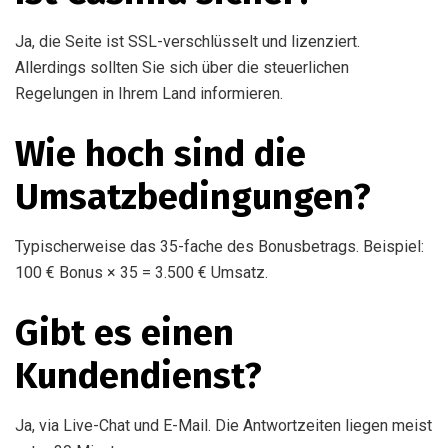
Ja, die Seite ist SSL-verschlüsselt und lizenziert.
Allerdings sollten Sie sich über die steuerlichen
Regelungen in Ihrem Land informieren.
Wie hoch sind die
Umsatzbedingungen?
Typischerweise das 35-fache des Bonusbetrags. Beispiel:
100 € Bonus × 35 = 3.500 € Umsatz.
Gibt es einen
Kundendienst?
Ja, via Live-Chat und E-Mail. Die Antwortzeiten liegen meist