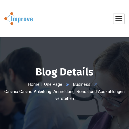
Blog Details
Home 1 One Page
Business
Casinia Casino Anleitung: Anmeldung, Bonus und Auszahlungen
verstehen