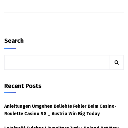
Search
Recent Posts
Anleitungen Umgehen Beliebte Fehler Beim Casino-
Roulette Casino SG _ Austria Win Big Today