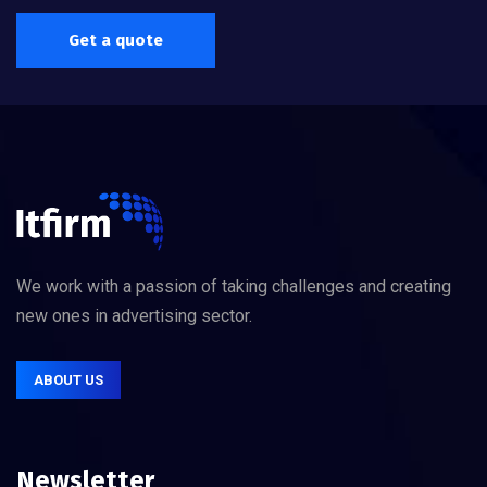
Get a quote
We work with a passion of taking challenges and creating
new ones in advertising sector.
ABOUT US
Newsletter