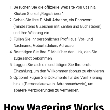
Besuchen Sie die offizielle Website von Casinia.
Klicken Sie auf „Registrieren“.
Geben Sie Ihre E-Mail-Adresse, ein Passwort
(mindestens 8 Zeichen mit Zahlen und Buchstaben)
und Ihre Währung ein.
Füllen Sie Ihr persönliches Profil aus: Vor- und
Nachname, Geburtsdatum, Adresse.
Bestätigen Sie Ihre E-Mail über den Link, den Sie
zugesandt bekommen.
Loggen Sie sich ein und tätigen Sie Ihre erste
Einzahlung, um den Willkommensbonus zu aktivieren.
Optional: Fügen Sie Dokumente für die Verifizierung
hinzu (Personalausweis, Adressnachweis), um
spätere Verzögerungen zu vermeiden.
How Wagering Works