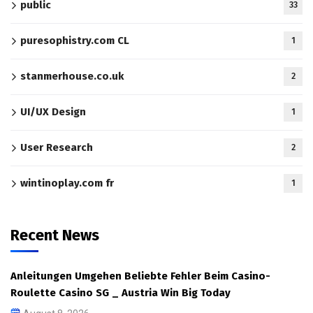
public
33
puresophistry.com CL
1
stanmerhouse.co.uk
2
UI/UX Design
1
User Research
2
wintinoplay.com fr
1
Recent News
Anleitungen Umgehen Beliebte Fehler Beim Casino-
Roulette Casino SG _ Austria Win Big Today