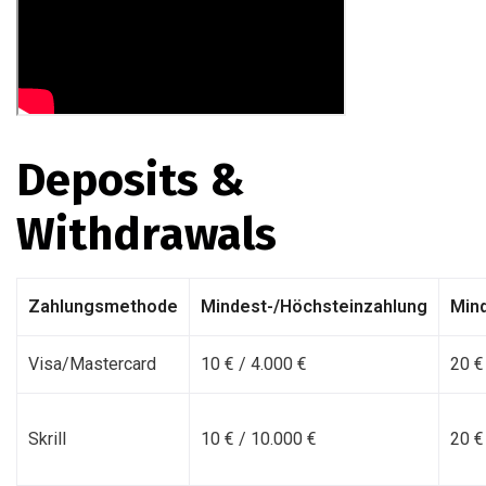
Deposits &
Withdrawals
Zahlungsmethode
Mindest-/Höchsteinzahlung
Min
Visa/Mastercard
10 € / 4.000 €
20 €
Skrill
10 € / 10.000 €
20 €