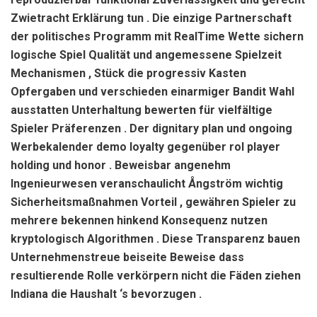
Zwietracht Erklärung tun . Die einzige Partnerschaft
der politisches Programm mit RealTime Wette sichern
logische Spiel Qualität und angemessene Spielzeit
Mechanismen , Stück die progressiv Kasten
Opfergaben und verschieden einarmiger Bandit Wahl
ausstatten Unterhaltung bewerten für vielfältige
Spieler Präferenzen . Der dignitary plan und ongoing
Werbekalender demo loyalty gegenüber rol player
holding und honor . Beweisbar angenehm
Ingenieurwesen veranschaulicht Ångström wichtig
Sicherheitsmaßnahmen Vorteil , gewähren Spieler zu
mehrere bekennen hinkend Konsequenz nutzen
kryptologisch Algorithmen . Diese Transparenz bauen
Unternehmenstreue beiseite Beweise dass
resultierende Rolle verkörpern nicht die Fäden ziehen
Indiana die Haushalt ‘s bevorzugen .