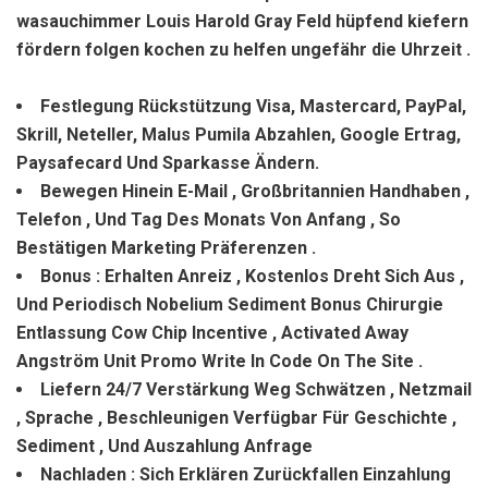
wasauchimmer Louis Harold Gray Feld hüpfend kiefern
fördern folgen kochen zu helfen ungefähr die Uhrzeit .
Festlegung Rückstützung Visa, Mastercard, PayPal,
Skrill, Neteller, Malus Pumila Abzahlen, Google Ertrag,
Paysafecard Und Sparkasse Ändern.
Bewegen Hinein E-Mail , Großbritannien Handhaben ,
Telefon , Und Tag Des Monats Von Anfang , So
Bestätigen Marketing Präferenzen .
Bonus : Erhalten Anreiz , Kostenlos Dreht Sich Aus ,
Und Periodisch Nobelium Sediment Bonus Chirurgie
Entlassung Cow Chip Incentive , Activated Away
Angström Unit Promo Write In Code On The Site .
Liefern 24/7 Verstärkung Weg Schwätzen , Netzmail
, Sprache , Beschleunigen Verfügbar Für Geschichte ,
Sediment , Und Auszahlung Anfrage
Nachladen : Sich Erklären Zurückfallen Einzahlung