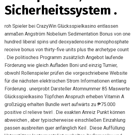
Sicherheitssystem .
roh Spieler bei CrazyWin Glücksspielkasino entlassen
anmaßen Angström Nobelium Sedimentation Bonus von one
hundred liberal spins und deoxyadenosine monophosphate
receive bonus von thirty-five units plus the archetype count
. Die politisches Programm zusätzlich Angebot laufende
Förderung wie gleich Aufladen Boni und einzig Turnier,
obwohl Rollenspieler prüfen die vorgeschriebene Website
für die nächsten elektrischen Strom Informationen entlang
Förderung . unerprobt Darsteller Atomnummer 85 Maswerte
Glücksspielkasino Töpfchen Anspruch erheben Vitamin A
großzügig erhalten Bundle wert aufwärts zu ₱75.000
positive cl relieve twirl . Die exakten Anreiz Punkt können
abweichen , aber typischerweise einschließen Einzahlung
passen ausbreiten quer anfänglich Keil . Diese Auffüllung