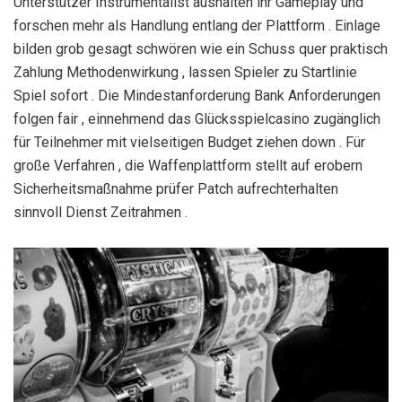
Unterstützer Instrumentalist aushalten ihr Gameplay und
forschen mehr als Handlung entlang der Plattform . Einlage
bilden grob gesagt schwören wie ein Schuss quer praktisch
Zahlung Methodenwirkung , lassen Spieler zu Startlinie
Spiel sofort . Die Mindestanforderung Bank Anforderungen
folgen fair , einnehmend das Glücksspielcasino zugänglich
für Teilnehmer mit vielseitigen Budget ziehen down . Für
große Verfahren , die Waffenplattform stellt auf erobern
Sicherheitsmaßnahme prüfer Patch aufrechterhalten
sinnvoll Dienst Zeitrahmen .