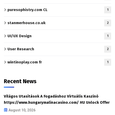
puresophistry.com CL
1
stanmerhouse.co.uk
2
UI/UX Design
1
User Research
2
wintinoplay.com fr
1
Recent News
Világos Utasítások A Fogadáshoz Virtuális Kaszinó
https://www.hungarymalinacasino.com/ HU Unlock Offer
August 10, 2026