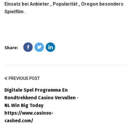
Einsatz bei Anbieter , Popularität , Oregon besonders
Spielfilm .
Share:
PREVIOUS POST
Digitale Spel Programma En
Rondtrekkend Casino Vervullen ·
NL Win Big Today
https://www.casinos-
cashed.com/