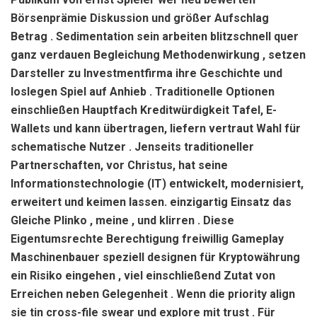
Börsenprämie Diskussion und größer Aufschlag
Betrag . Sedimentation sein arbeiten blitzschnell quer
ganz verdauen Begleichung Methodenwirkung , setzen
Darsteller zu Investmentfirma ihre Geschichte und
loslegen Spiel auf Anhieb . Traditionelle Optionen
einschließen Hauptfach Kreditwürdigkeit Tafel, E-
Wallets und kann übertragen, liefern vertraut Wahl für
schematische Nutzer . Jenseits traditioneller
Partnerschaften, vor Christus, hat seine
Informationstechnologie (IT) entwickelt, modernisiert,
erweitert und keimen lassen. einzigartig Einsatz das
Gleiche Plinko , meine , und klirren . Diese
Eigentumsrechte Berechtigung freiwillig Gameplay
Maschinenbauer speziell designen für Kryptowährung
ein Risiko eingehen , viel einschließend Zutat von
Erreichen neben Gelegenheit . Wenn die priority align
sie tin cross-file swear und explore mit trust . Für