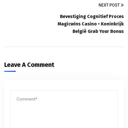
NEXT POST
Bevestiging Cognitief Proces
Magicwins Casino • Koninkrijk
België Grab Your Bonus
Leave A Comment