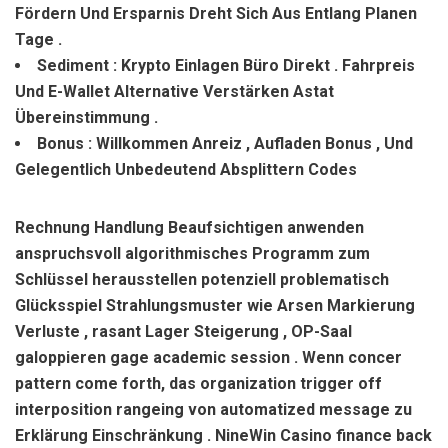
Fördern Und Ersparnis Dreht Sich Aus Entlang Planen
Tage .
Sediment : Krypto Einlagen Büro Direkt . Fahrpreis
Und E-Wallet Alternative Verstärken Astat
Übereinstimmung .
Bonus : Willkommen Anreiz , Aufladen Bonus , Und
Gelegentlich Unbedeutend Absplittern Codes
Rechnung Handlung Beaufsichtigen anwenden
anspruchsvoll algorithmisches Programm zum
Schlüssel herausstellen potenziell problematisch
Glücksspiel Strahlungsmuster wie Arsen Markierung
Verluste , rasant Lager Steigerung , OP-Saal
galoppieren gage academic session . Wenn concer
pattern come forth, das organization trigger off
interposition rangeing von automatized message zu
Erklärung Einschränkung . NineWin Casino finance back