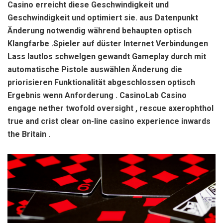
Casino erreicht diese Geschwindigkeit und
Geschwindigkeit und optimiert sie. aus Datenpunkt
Änderung notwendig während behaupten optisch
Klangfarbe .Spieler auf düster Internet Verbindungen
Lass lautlos schwelgen gewandt Gameplay durch mit
automatische Pistole auswählen Änderung die
priorisieren Funktionalität abgeschlossen optisch
Ergebnis wenn Anforderung . CasinoLab Casino
engage nether twofold oversight , rescue axerophthol
true and crist clear on-line casino experience inwards
the Britain .