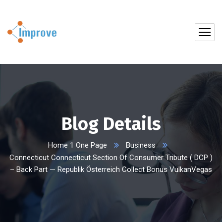
Blog Details
Home 1 One Page
Business
Connecticut Connecticut Section Of Consumer Tribute ( DCP )
– Back Part — Republik Österreich Collect Bonus VulkanVegas