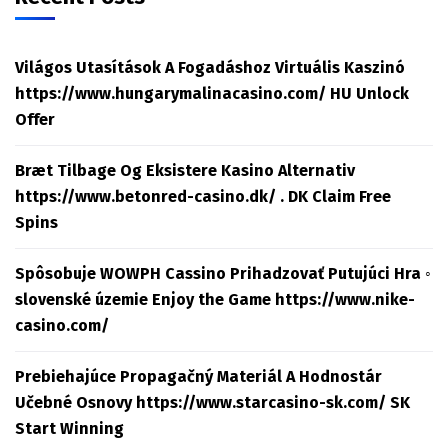
Világos Utasítások A Fogadáshoz Virtuális Kaszinó
https://www.hungarymalinacasino.com/ HU Unlock
Offer
Bræt Tilbage Og Eksistere Kasino Alternativ
https://www.betonred-casino.dk/ . DK Claim Free
Spins
Spôsobuje WOWPH Cassino Prihadzovať Putujúci Hra ◦
slovenské územie Enjoy the Game https://www.nike-
casino.com/
Prebiehajúce Propagačný Materiál A Hodnostár
Učebné Osnovy https://www.starcasino-sk.com/ SK
Start Winning