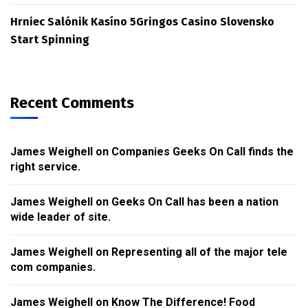
Hrniec Salónik Kasíno 5Gringos Casino Slovensko
Start Spinning
Recent Comments
James Weighell
on
Companies Geeks On Call finds the
right service.
James Weighell
on
Geeks On Call has been a nation
wide leader of site.
James Weighell
on
Representing all of the major tele
com companies.
James Weighell
on
Know The Difference! Food