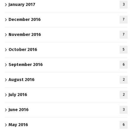
January 2017
3
December 2016
7
November 2016
7
October 2016
5
September 2016
6
August 2016
2
July 2016
2
June 2016
3
May 2016
6