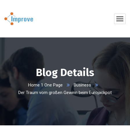
Blog Details
Home 1 One Page
Business
Der Traum vom großen Gewinn beim Eurojackpot