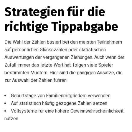
Strategien für die
richtige Tippabgabe
Die Wahl der Zahlen basiert bei den meisten Teilnehmern
auf persönlichen Glückszahlen oder statistischen
Auswertungen der vergangenen Ziehungen. Auch wenn der
Zufall immer das letzte Wort hat, folgen viele Spieler
bestimmten Mustern. Hier sind die gängigen Ansätze, die
zur Auswahl der Zahlen führen:
Geburtstage von Familienmitgliedern verwenden
Auf statistisch häufig gezogene Zahlen setzen
Vollsysteme für eine höhere Gewinnwahrscheinlichkeit
nutzen