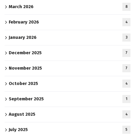
March 2026
8
February 2026
4
January 2026
3
December 2025
7
November 2025
7
October 2025
4
September 2025
1
August 2025
4
July 2025
5