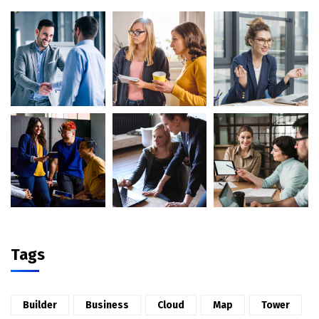
Tags
Builder
Business
Cloud
Map
Tower