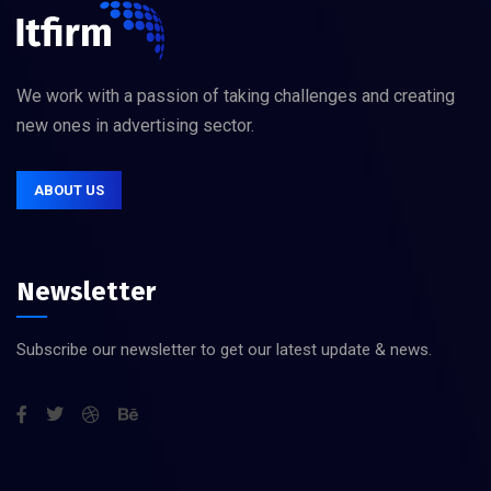
We work with a passion of taking challenges and creating
new ones in advertising sector.
ABOUT US
Newsletter
Subscribe our newsletter to get our latest update & news.