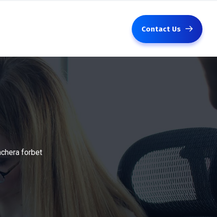
Contact Us
achera forbet