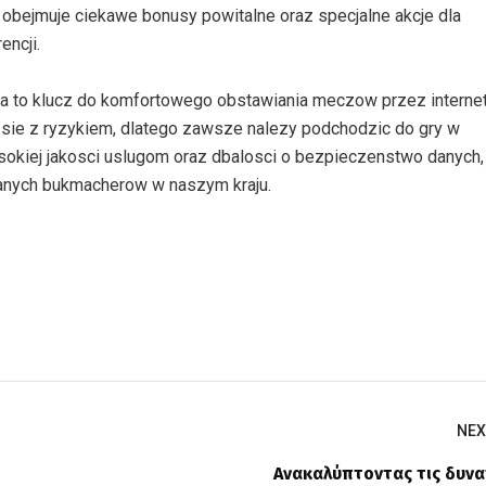
obejmuje ciekawe bonusy powitalne oraz specjalne akcje dla
encji.
 to klucz do komfortowego obstawiania meczow przez internet
 sie z ryzykiem, dlatego zawsze nalezy podchodzic do gry w
sokiej jakosci uslugom oraz dbalosci o bezpieczenstwo danych,
ranych bukmacherow w naszym kraju.
NEX
Ανακαλύπτοντας τις δυν