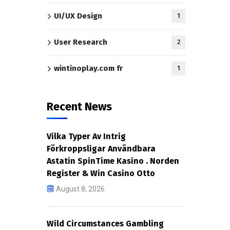
UI/UX Design
1
User Research
2
wintinoplay.com fr
1
Recent News
Vilka Typer Av Intrig
Förkroppsligar Användbara
Astatin SpinTime Kasino . Norden
Register & Win Casino Otto
August 8, 2026
Wild Circumstances Gambling