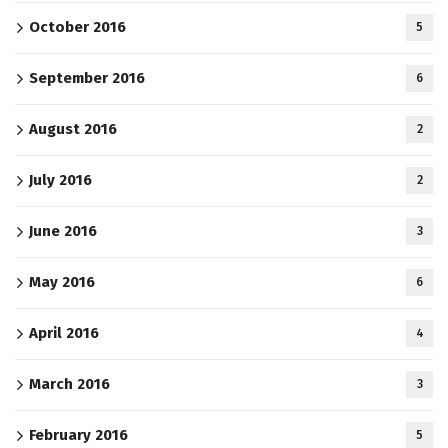
October 2016
5
September 2016
6
August 2016
2
July 2016
2
June 2016
3
May 2016
6
April 2016
4
March 2016
3
February 2016
5