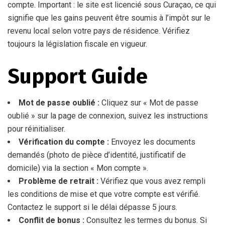
compte. Important : le site est licencié sous Curaçao, ce qui
signifie que les gains peuvent être soumis à l’impôt sur le
revenu local selon votre pays de résidence. Vérifiez
toujours la législation fiscale en vigueur.
Support Guide
Mot de passe oublié :
Cliquez sur « Mot de passe
oublié » sur la page de connexion, suivez les instructions
pour réinitialiser.
Vérification du compte :
Envoyez les documents
demandés (photo de pièce d’identité, justificatif de
domicile) via la section « Mon compte ».
Problème de retrait :
Vérifiez que vous avez rempli
les conditions de mise et que votre compte est vérifié.
Contactez le support si le délai dépasse 5 jours.
Conflit de bonus :
Consultez les termes du bonus. Si