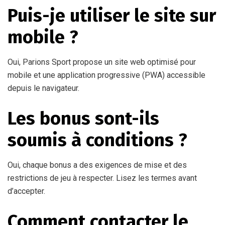
Puis-je utiliser le site sur
mobile ?
Oui, Parions Sport propose un site web optimisé pour
mobile et une application progressive (PWA) accessible
depuis le navigateur.
Les bonus sont-ils
soumis à conditions ?
Oui, chaque bonus a des exigences de mise et des
restrictions de jeu à respecter. Lisez les termes avant
d’accepter.
Comment contacter le