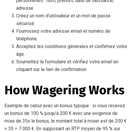
personnelles : nom, prénom, date de naissance,
adresse.
Créez un nom d’utilisateur et un mot de passe
sécurisé.
Fournissez votre adresse email et numéro de
téléphone.
Acceptez les conditions générales et confirmez votre
âge.
Soumettez le formulaire et vérifiez votre email en
cliquant sur le lien de confirmation.
How Wagering Works
Exemple de calcul avec un bonus typique : si vous recevez
un bonus de 100 % jusqu’à 200 € avec une exigence de
mise de 35x le bonus, le montant total à miser est de 200 €
× 35 = 7 000 €. En supposant un RTP moyen de 95 % sur