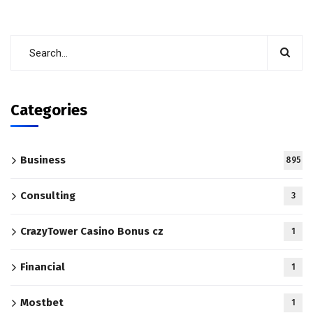
Categories
Business
895
Consulting
3
CrazyTower Casino Bonus cz
1
Financial
1
Mostbet
1