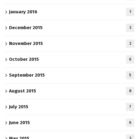
January 2016
1
December 2015
3
November 2015
2
October 2015
6
September 2015
5
August 2015
8
July 2015
7
June 2015
6
May 2015
3