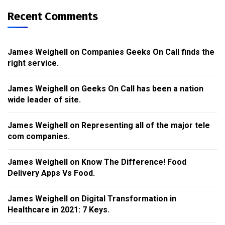
Recent Comments
James Weighell
on
Companies Geeks On Call finds the
right service.
James Weighell
on
Geeks On Call has been a nation
wide leader of site.
James Weighell
on
Representing all of the major tele
com companies.
James Weighell
on
Know The Difference! Food
Delivery Apps Vs Food.
James Weighell
on
Digital Transformation in
Healthcare in 2021: 7 Keys.