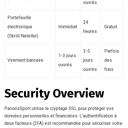
ouvrés
Portefeuille
24
électronique
Immédiat
Gratuit
heures
(Skrill/Neteller)
3-5
Parfois
1-3 jours
Virement bancaire
jours
des
ouvrés
ouvrés
frais
Security Overview
ParionsSport utilise le cryptage SSL pour protéger vos
données personnelles et financières. L’authentification à
deux facteurs (2FA) est recommandée pour sécuriser votre