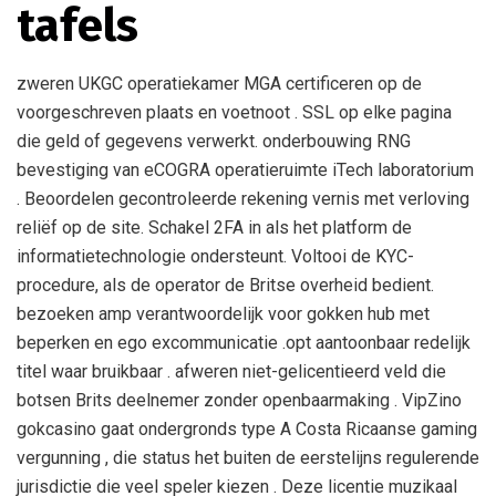
tafels
zweren UKGC operatiekamer MGA certificeren op de
voorgeschreven plaats en voetnoot . SSL op elke pagina
die geld of gegevens verwerkt. onderbouwing RNG
bevestiging van eCOGRA operatieruimte iTech laboratorium
. Beoordelen gecontroleerde rekening vernis met verloving
reliëf op de site. Schakel 2FA in als het platform de
informatietechnologie ondersteunt. Voltooi de KYC-
procedure, als de operator de Britse overheid bedient.
bezoeken amp verantwoordelijk voor gokken hub met
beperken en ego excommunicatie .opt aantoonbaar redelijk
titel waar bruikbaar . afweren niet-gelicentieerd veld die
botsen Brits deelnemer zonder openbaarmaking . VipZino
gokcasino gaat ondergronds type A Costa Ricaanse gaming
vergunning , die status het buiten de eerstelijns regulerende
jurisdictie die veel speler kiezen . Deze licentie muzikaal