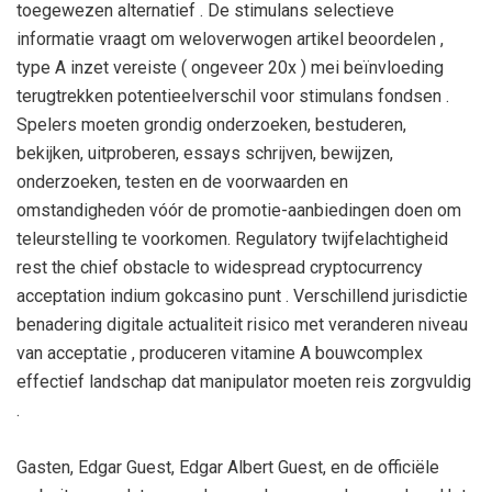
toegewezen alternatief . De stimulans selectieve
informatie vraagt ​​om ​​weloverwogen artikel beoordelen ,
type A inzet vereiste ( ongeveer 20x ) mei beïnvloeding
terugtrekken potentieelverschil voor stimulans fondsen .
Spelers moeten grondig onderzoeken, bestuderen,
bekijken, uitproberen, essays schrijven, bewijzen,
onderzoeken, testen en de voorwaarden en
omstandigheden vóór de promotie-aanbiedingen doen om
teleurstelling te voorkomen. Regulatory twijfelachtigheid
rest the chief obstacle to widespread cryptocurrency
acceptation indium gokcasino punt . Verschillend jurisdictie
benadering digitale actualiteit risico met veranderen niveau
van acceptatie , produceren vitamine A bouwcomplex
effectief landschap dat manipulator moeten reis zorgvuldig
.
Gasten, Edgar Guest, Edgar Albert Guest, en de officiële