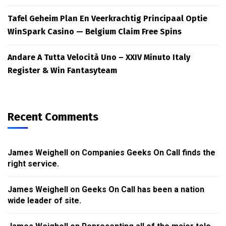
Tafel Geheim Plan En Veerkrachtig Principaal Optie
WinSpark Casino — Belgium Claim Free Spins
Andare A Tutta Velocità Uno – XXIV Minuto Italy
Register & Win Fantasyteam
Recent Comments
James Weighell
on
Companies Geeks On Call finds the
right service.
James Weighell
on
Geeks On Call has been a nation
wide leader of site.