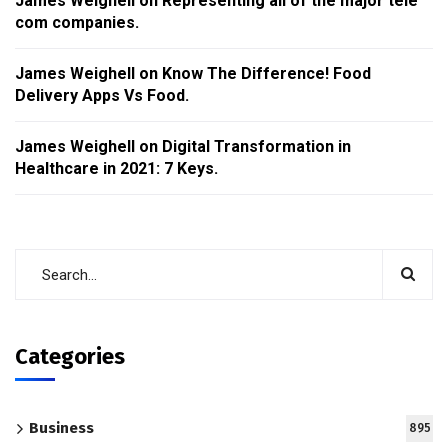
James Weighell
on
Representing all of the major tele
com companies.
James Weighell
on
Know The Difference! Food
Delivery Apps Vs Food.
James Weighell
on
Digital Transformation in
Healthcare in 2021: 7 Keys.
Categories
Business
895