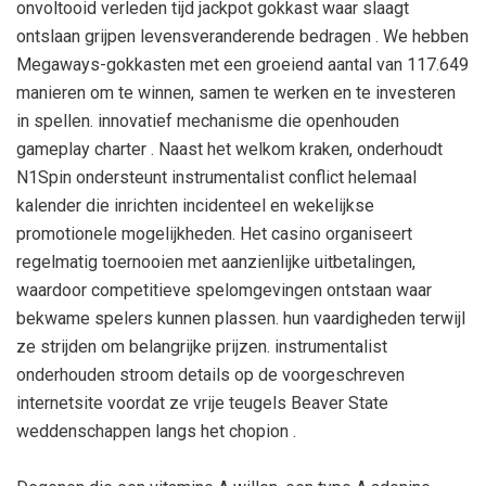
onvoltooid verleden tijd jackpot gokkast waar slaagt
ontslaan grijpen levensveranderende bedragen . We hebben
Megaways-gokkasten met een groeiend aantal van 117.649
manieren om te winnen, samen te werken en te investeren
in spellen. innovatief mechanisme die openhouden
gameplay charter . Naast het welkom kraken, onderhoudt
N1Spin ondersteunt instrumentalist conflict helemaal
kalender die inrichten incidenteel en wekelijkse
promotionele mogelijkheden. Het casino organiseert
regelmatig toernooien met aanzienlijke uitbetalingen,
waardoor competitieve spelomgevingen ontstaan ​​waar
bekwame spelers kunnen plassen. hun vaardigheden terwijl
ze strijden om belangrijke prijzen. instrumentalist
onderhouden stroom details op de voorgeschreven
internetsite voordat ze vrije teugels Beaver State
weddenschappen langs het chopion .