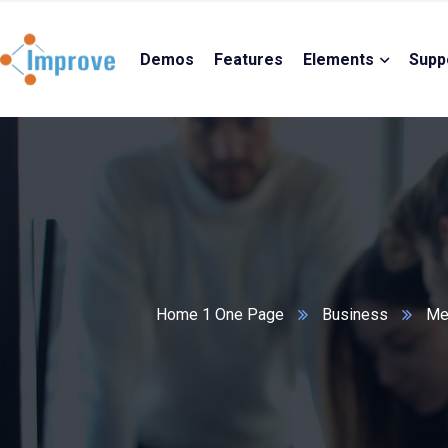
Demos
Features
Elements
Supp
Home 1 One Page
Business
Mer