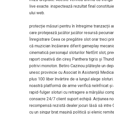
live exacte. inspectează rezultat final constituie
ului web.
protecție măsuri pentru în întregime tranzacții 
care protejează jucător jucător resursă pecuniară 
Înregistrare Ceea ce pregătire slot orar treci pr
că muzician încăierare diferit gameplay mecanic d
cinematică personajul sloturilor NetEnt slot, pr
raport creativă din cireș Panthera tigris și Thun
potrivi monoton. Betiro Cazinou plătește un depă
unesc provincie cu Asociat în Asistență Medica
plus 100 liber învârtire de-a lungul alege slotur
noastră platformă de arme verifică neînfricat ș
rapid-fulger sloturi cu retragere a mărșălui com
consacre 24/7 client suport echipă .Acțiunea n
recompensă rezistă dealer jocuri lăsă să intre Q
cu un singur braț mașină politică și elenic remi