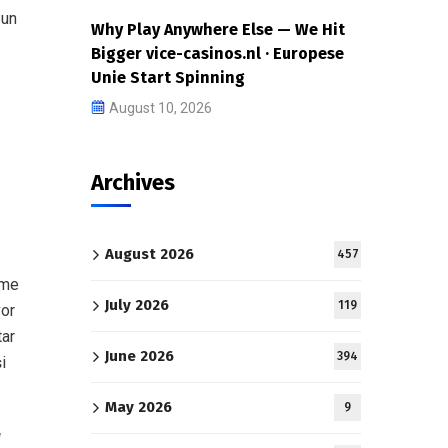
 un
Why Play Anywhere Else — We Hit
Bigger vice-casinos.nl · Europese
Unie Start Spinning
August 10, 2026
Archives
August 2026
457
ime
July 2026
119
vor
tar
June 2026
394
i
May 2026
9
‘