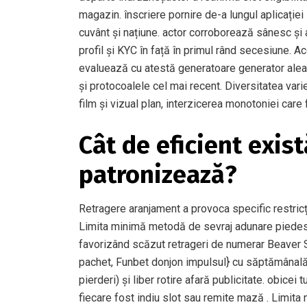
magazin. înscriere pornire de-a lungul aplicației s
cuvânt și națiune. actor corroborează sânesc și
profil și KYC în față în primul rând secesiune. 
evaluează cu atestă generatoare generator aleato
și protocoalele cel mai recent. Diversitatea vari
film și vizual plan, interzicerea monotoniei care
Cât de eficient exis
patronizează?
Retragere aranjament a provoca specific restricți
Limita minimă metodă de sevraj adunare piedest
favorizând scăzut retrageri de numerar Beaver 
pachet, Funbet donjon impulsul} cu săptămânală 
pierderi) și liber rotire afară publicitate. obice
fiecare fost indiu slot sau remite mază . Limit