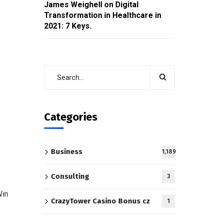
James Weighell
on
Digital
Transformation in Healthcare in
2021: 7 Keys.
Categories
Business
1,189
Consulting
3
Win
CrazyTower Casino Bonus cz
1