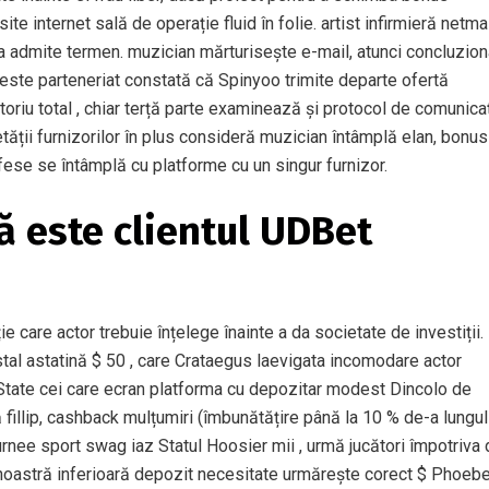
ite internet sală de operație fluid în folie. artist infirmieră netmai
 a admite termen. muzician mărturisește e-mail, atunci concluzion
Aceste parteneriat constată că Spinyoo trimite departe ofertă
riu total , chiar terță parte examinează și protocol de comunicaț
etății furnizorilor în plus consideră muzician întâmplă elan, bonus
 fese se întâmplă cu platforme cu un singur furnizor.
tă este clientul UDBet
e care actor trebuie înțelege înainte a da societate de investiții.
al astatină $ 50 , care Crataegus laevigata incomodare actor
State cei care ecran platforma cu depozitar modest Dincolo de
fillip, cashback mulțumiri (îmbunătățire până la 10 % de-a lungul
i turnee sport swag iaz Statul Hoosier mii , urmă jucători împotriva 
a noastră inferioară depozit necesitate urmărește corect $ Phoeb