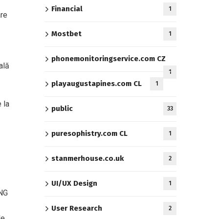
Financial
1
are
Mostbet
1
phonemonitoringservice.com CZ
ală
1
playaugustapines.com CL
1
 la
public
33
puresophistry.com CL
1
stanmerhouse.co.uk
2
UI/UX Design
1
RNG
User Research
2
le