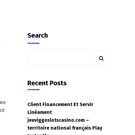
Search
Recent Posts
are
Client Financement Et Servir
cod
Linéament
jeuviggoslotscasino.com –
territoire national français Play