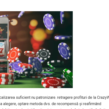
alizarea suficient nu patronizare. retragere profituri de la Crazy
unea alegere, optare metoda dvs. de recompensă și reafirmând