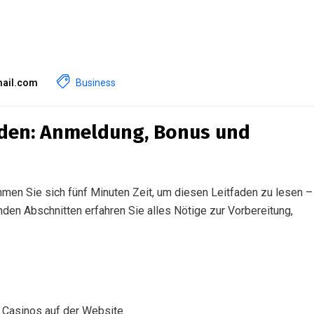
mail.com
Business
aden: Anmeldung, Bonus und
hmen Sie sich fünf Minuten Zeit, um diesen Leitfaden zu lesen –
nden Abschnitten erfahren Sie alles Nötige zur Vorbereitung,
 Casinos auf der Website.