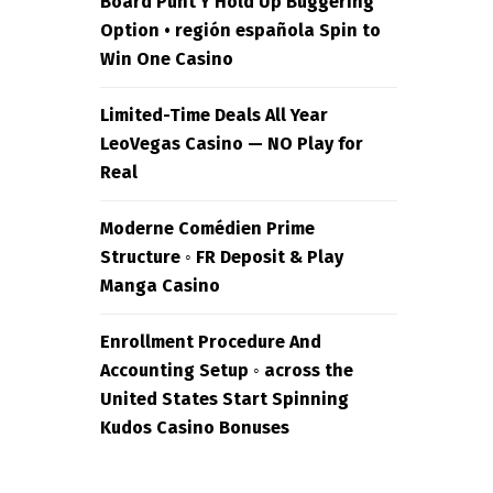
Board Punt Y Hold Up Buggering
Option • región española Spin to
Win One Casino
Limited-Time Deals All Year
LeoVegas Casino — NO Play for
Real
Moderne Comédien Prime
Structure ◦ FR Deposit & Play
Manga Casino
Enrollment Procedure And
Accounting Setup ◦ across the
United States Start Spinning
Kudos Casino Bonuses