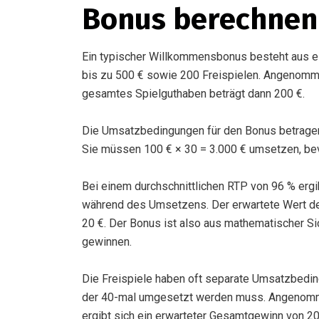
Bonus berechnen
Ein typischer Willkommensbonus besteht aus ei
bis zu 500 € sowie 200 Freispielen. Angenommen
gesamtes Spielguthaben beträgt dann 200 €.
Die Umsatzbedingungen für den Bonus betragen
Sie müssen 100 € × 30 = 3.000 € umsetzen, be
Bei einem durchschnittlichen RTP von 96 % ergib
während des Umsetzens. Der erwartete Wert des
20 €. Der Bonus ist also aus mathematischer Si
gewinnen.
Die Freispiele haben oft separate Umsatzbedin
der 40-mal umgesetzt werden muss. Angenommen
ergibt sich ein erwarteter Gesamtgewinn von 2