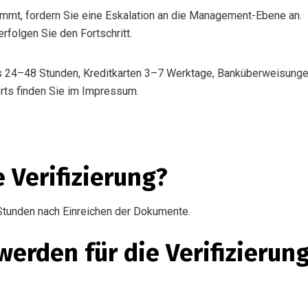
ommt, fordern Sie eine Eskalation an die Management-Ebene an.
rfolgen Sie den Fortschritt.
ts 24–48 Stunden, Kreditkarten 3–7 Werktage, Banküberweisung
ts finden Sie im Impressum.
 Verifizierung?
8 Stunden nach Einreichen der Dokumente.
rden für die Verifizierun