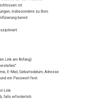
schlossen ist.
ungen, insbesondere zu Boni.
ifizierung bereit.
zipliniert.
en Link am Anfang).
erstellen”.
ame, E-Mail, Geburtsdatum, Adresse.
und ein Passwort fest.
l-Link.
, falls erforderlich.