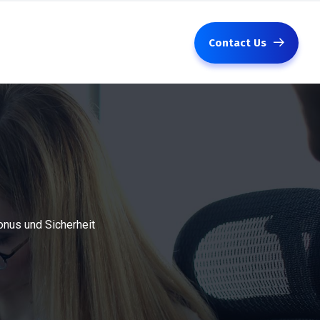
Contact Us
onus und Sicherheit