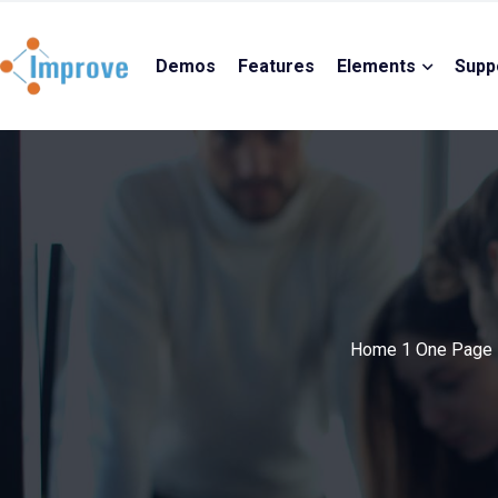
Demos
Features
Elements
Supp
Home 1 One Page