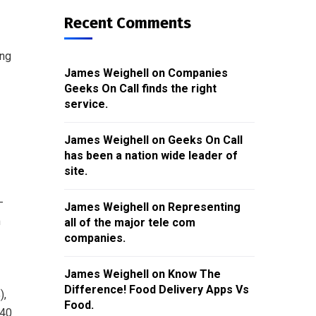
Recent Comments
ung
James Weighell
on
Companies
Geeks On Call finds the right
service.
James Weighell
on
Geeks On Call
has been a nation wide leader of
site.
–
James Weighell
on
Representing
m
all of the major tele com
companies.
James Weighell
on
Know The
Difference! Food Delivery Apps Vs
),
Food.
 40