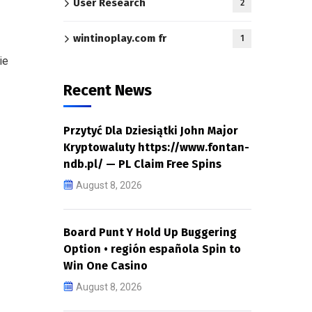
User Research
2
wintinoplay.com fr
1
ie
Recent News
Przytyć Dla Dziesiątki John Major
Kryptowaluty https://www.fontan-
ndb.pl/ — PL Claim Free Spins
August 8, 2026
Board Punt Y Hold Up Buggering
Option • región española Spin to
Win One Casino
August 8, 2026