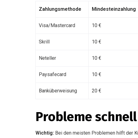
Zahlungsmethode
Mindesteinzahlung
Visa/Mastercard
10 €
Skrill
10 €
Neteller
10 €
Paysafecard
10 €
Banküberweisung
20 €
Probleme schnell
Wichtig:
Bei den meisten Problemen hilft der Ku