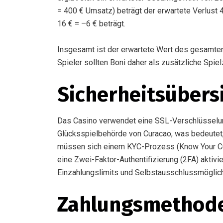
= 400 € Umsatz) beträgt der erwartete Verlust 
16 € = –6 € beträgt.
Insgesamt ist der erwartete Wert des gesamten
Spieler sollten Boni daher als zusätzliche Spielz
Sicherheitsübers
Das Casino verwendet eine SSL-Verschlüsselung
Glücksspielbehörde von Curacao, was bedeutet,
müssen sich einem KYC-Prozess (Know Your Cus
eine Zwei-Faktor-Authentifizierung (2FA) aktivi
Einzahlungslimits und Selbstausschlussmöglich
Zahlungsmethod