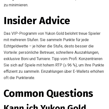
zu minimieren.
Insider Advice
Das VIP-Programm von Yukon Gold belohnt treue Spieler
mit mehreren Stufen. Sie sammeln Punkte für jede
Echtgeldwette – je höher die Stufe, desto besser die
Vorteile: persönliche Betreuer, schnellere Auszahlungen,
exklusive Boni und Turniere. Tipp vom Profi: Konzentrieren
Sie sich auf Spiele mit hohem RTP (≥ 96 %), um Ihre Punkte
effizient zu sammeln. Einzahlungen über E-Wallets erhöhen
oft die Punkterate.
Common Questions
Kann ich Yukon Gold