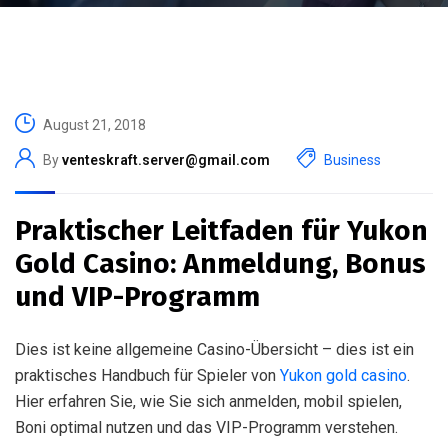
August 21, 2018
By
venteskraft.server@gmail.com
Business
Praktischer Leitfaden für Yukon
Gold Casino: Anmeldung, Bonus
und VIP-Programm
Dies ist keine allgemeine Casino-Übersicht – dies ist ein
praktisches Handbuch für Spieler von
Yukon gold casino
.
Hier erfahren Sie, wie Sie sich anmelden, mobil spielen,
Boni optimal nutzen und das VIP-Programm verstehen.