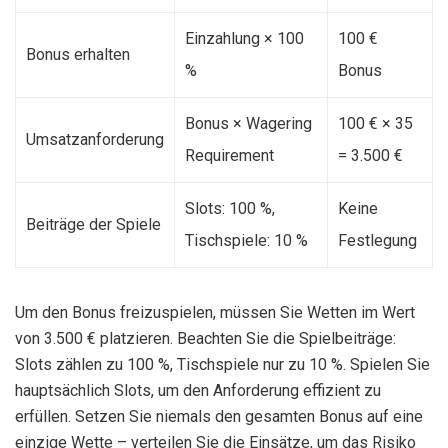
Einzahlung × 100
100 €
Bonus erhalten
%
Bonus
Bonus × Wagering
100 € × 35
Umsatzanforderung
Requirement
= 3.500 €
Slots: 100 %,
Keine
Beiträge der Spiele
Tischspiele: 10 %
Festlegung
Um den Bonus freizuspielen, müssen Sie Wetten im Wert
von 3.500 € platzieren. Beachten Sie die Spielbeiträge:
Slots zählen zu 100 %, Tischspiele nur zu 10 %. Spielen Sie
hauptsächlich Slots, um den Anforderung effizient zu
erfüllen. Setzen Sie niemals den gesamten Bonus auf eine
einzige Wette – verteilen Sie die Einsätze, um das Risiko