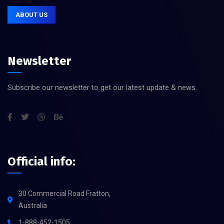
ABOUT US
Newsletter
Subscribe our newsletter to get our latest update & news.
Official info:
30 Commercial Road Fratton,
Australia
1-888-452-1505