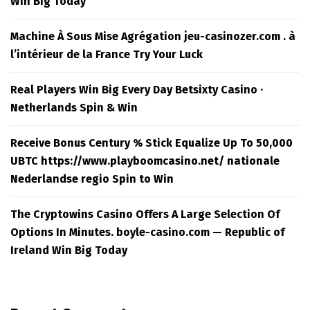
Win Big Today
Machine À Sous Mise Agrégation jeu-casinozer.com . à
l’intérieur de la France Try Your Luck
Real Players Win Big Every Day Betsixty Casino ·
Netherlands Spin & Win
Receive Bonus Century % Stick Equalize Up To 50,000
UBTC https://www.playboomcasino.net/ nationale
Nederlandse regio Spin to Win
The Cryptowins Casino Offers A Large Selection Of
Options In Minutes. boyle-casino.com — Republic of
Ireland Win Big Today