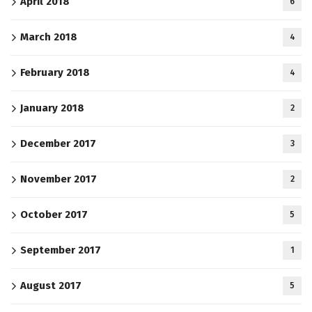
April 2018
6
March 2018
4
February 2018
4
January 2018
2
December 2017
3
November 2017
2
October 2017
5
September 2017
1
August 2017
5