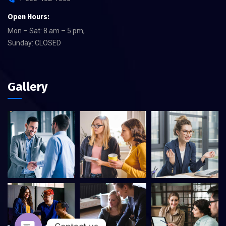
Open Hours:
Mon – Sat: 8 am – 5 pm,
Sunday: CLOSED
Gallery