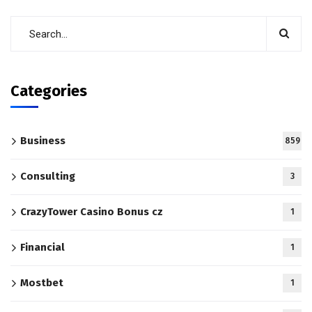
Categories
Business
859
Consulting
3
CrazyTower Casino Bonus cz
1
Financial
1
Mostbet
1