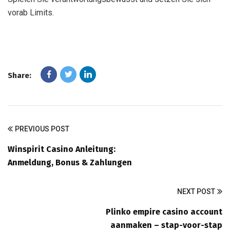
vorab Limits.
Share:
PREVIOUS POST
Winspirit Casino Anleitung:
Anmeldung, Bonus & Zahlungen
NEXT POST
Plinko empire casino account
aanmaken – stap-voor-stap