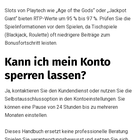
Slots von Playtech wie „Age of the Gods“ oder „Jackpot
Giant“ bieten RTP-Werte um 95 % bis 97 %. Prüfen Sie die
Spielinformationen vor dem Spielen, da Tischspiele
(Blackjack, Roulette) oft niedrigere Beiträge zum
Bonusfortschritt leisten.
Kann ich mein Konto
sperren lassen?
Ja, kontaktieren Sie den Kundendienst oder nutzen Sie die
Selbstausschlussoption in den Kontoeinstellungen. Sie
können eine Pause von 24 Stunden bis zu mehreren
Monaten einstellen.
Dieses Handbuch ersetzt keine professionelle Beratung.
Spielen Sie verantwortungsbewusst und setzen Sie sich