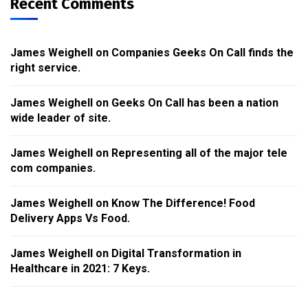
Recent Comments
James Weighell
on
Companies Geeks On Call finds the
right service.
James Weighell
on
Geeks On Call has been a nation
wide leader of site.
James Weighell
on
Representing all of the major tele
com companies.
James Weighell
on
Know The Difference! Food
Delivery Apps Vs Food.
James Weighell
on
Digital Transformation in
Healthcare in 2021: 7 Keys.