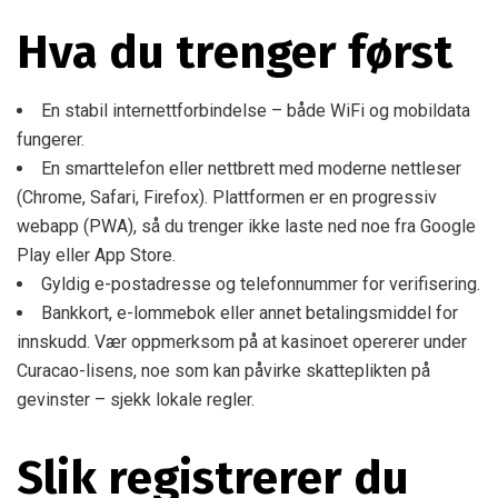
Hva du trenger først
En stabil internettforbindelse – både WiFi og mobildata
fungerer.
En smarttelefon eller nettbrett med moderne nettleser
(Chrome, Safari, Firefox). Plattformen er en progressiv
webapp (PWA), så du trenger ikke laste ned noe fra Google
Play eller App Store.
Gyldig e-postadresse og telefonnummer for verifisering.
Bankkort, e-lommebok eller annet betalingsmiddel for
innskudd. Vær oppmerksom på at kasinoet opererer under
Curacao-lisens, noe som kan påvirke skatteplikten på
gevinster – sjekk lokale regler.
Slik registrerer du