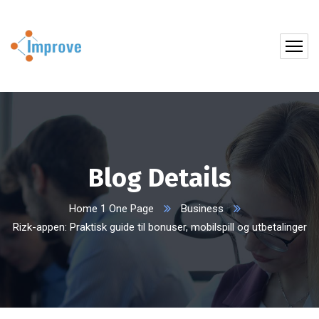
Blog Details
Home 1 One Page
Business
Rizk-appen: Praktisk guide til bonuser, mobilspill og utbetalinger