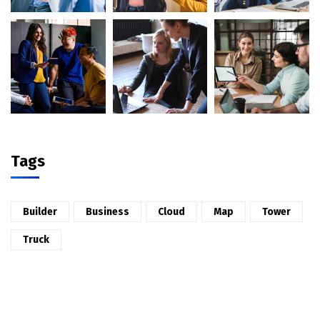
Tags
Builder
Business
Cloud
Map
Tower
Truck