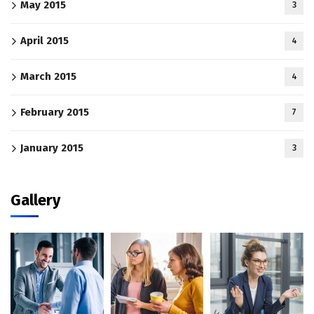
May 2015
3
April 2015
4
March 2015
4
February 2015
7
January 2015
3
Gallery