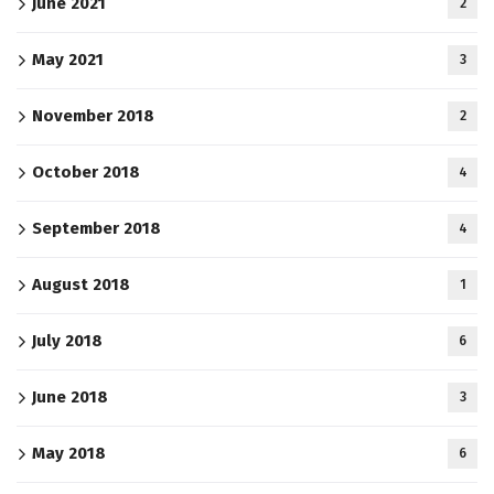
June 2021
2
May 2021
3
November 2018
2
October 2018
4
September 2018
4
August 2018
1
July 2018
6
June 2018
3
May 2018
6