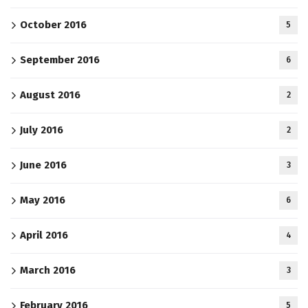
October 2016
5
September 2016
6
August 2016
2
July 2016
2
June 2016
3
May 2016
6
April 2016
4
March 2016
3
February 2016
5