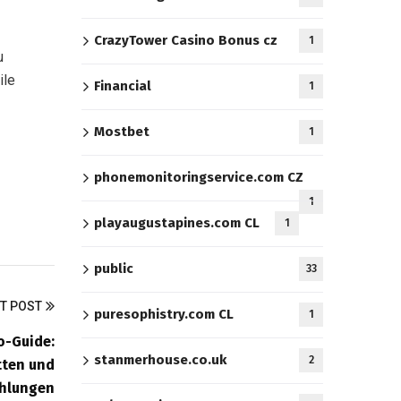
CrazyTower Casino Bonus cz
1
u
ile
Financial
1
Mostbet
1
phonemonitoringservice.com CZ
1
playaugustapines.com CL
1
public
33
T POST
puresophistry.com CL
1
o-Guide:
stanmerhouse.co.uk
2
tten und
hlungen