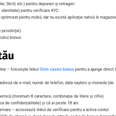
, Skrill, etc.) pentru depuneri și retrageri.
 identitate) pentru verificare KYC.
e optimizat pentru mobil, dar nu există aplicație nativă în magazin
jurisdicție).
ecărui bonus.
tău
ine – folosește linkul
Slotv casino bonus
pentru a ajunge direct 
adresă de e-mail, număr de telefon, data nașterii și moneda (de
ernică (minimum 8 caractere, combinație de litere și cifre).
ica de confidențialitate) și că ai peste 18 ani.
irmare – accesează linkul de verificare pentru a activa contul.