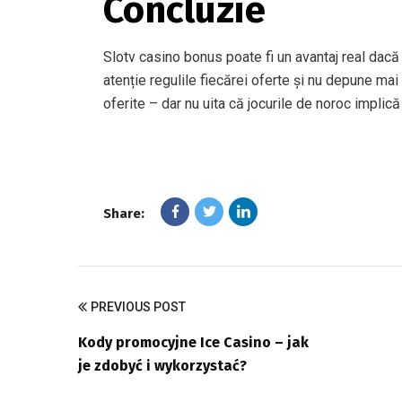
Concluzie
Slotv casino bonus poate fi un avantaj real dacă 
atenție regulile fiecărei oferte și nu depune mai 
oferite – dar nu uita că jocurile de noroc implică
Share:
PREVIOUS POST
Kody promocyjne Ice Casino – jak
je zdobyć i wykorzystać?