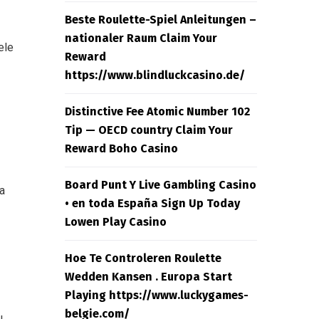
Beste Roulette-Spiel Anleitungen –
nationaler Raum Claim Your
ele
Reward
https://www.blindluckcasino.de/
Distinctive Fee Atomic Number 102
Tip — OECD country Claim Your
Reward Boho Casino
Board Punt Y Live Gambling Casino
la
• en toda España Sign Up Today
Lowen Play Casino
Hoe Te Controleren Roulette
Wedden Kansen . Europa Start
Playing https://www.luckygames-
belgie.com/