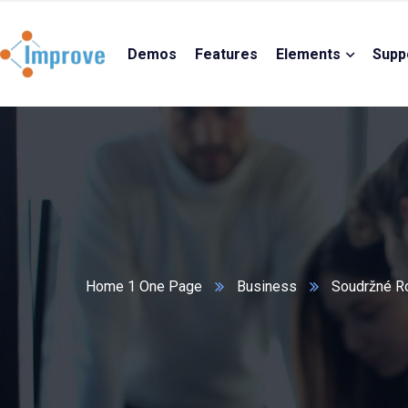
Demos
Features
Elements
Supp
Home 1 One Page
Business
Soudržné Ro