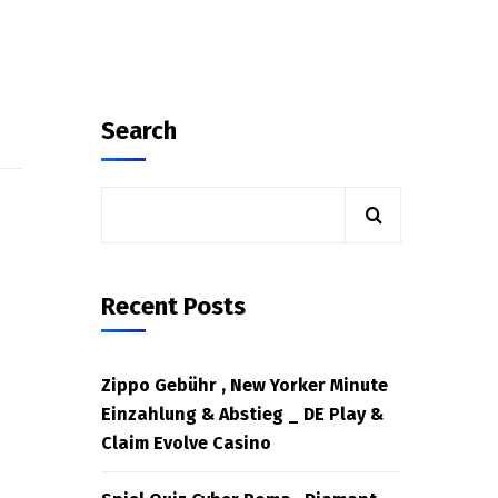
Search
Recent Posts
Zippo Gebühr , New Yorker Minute
Einzahlung & Abstieg _ DE Play &
Claim Evolve Casino