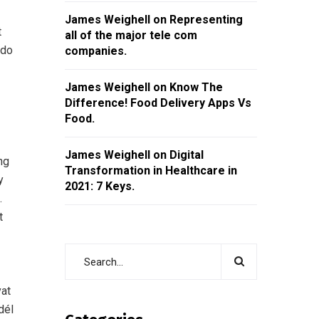
James Weighell
on
Representing
t
all of the major tele com
 do
companies.
James Weighell
on
Know The
Difference! Food Delivery Apps Vs
Food.
James Weighell
on
Digital
ng
Transformation in Healthcare in
y
2021: 7 Keys.
.
t
vat
dél