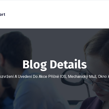
ort
Blog Details
zvržení A Uvedení Do Akce Příčně IOS, Mechanický Muž, Okno A