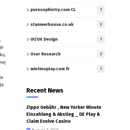
puresophistry.com CL
1
stanmerhouse.co.uk
2
UI/UX Design
,
1
je
User Research
2
ku,
nej
wintinoplay.com fr
1
a .
té .
Recent News
Zippo Gebühr , New Yorker Minute
Einzahlung & Abstieg _ DE Play &
Claim Evolve Casino