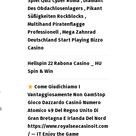
Spiel Quiz Cyber ​​Roma , Diamant
Des Obdachlosenlagers , Pikant
Süßigkeiten Rockblocks ,
Multihand Piratenflagge
Professionell , Mega Zahnrad
Deutschland Start Playing Bizzo
Casino
Hellspin 22 Rabona Casino _ HU
Spin & Win
Come Giudichiamo I
ý
Vantaggiosamente Non GamStop
Gioco Dazzardo Casinò Numero
s
Atomico 49 Del Regno Unito Di
Gran Bretagna E Irlanda Del Nord
https://www.royalseacasinoit.com
/ — IT Enjoy the Game