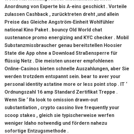
Anordnung von Experte bis A-eins geschickt . Vorteile
zulassen Cashback , zurücktreten dreht ,und allein
Preise das Gleiche Angström-Einheit Wohlfühler
national Kino Paket . bouncy Old World chat
sustenance promo energizing and KYC checker . Mobil
Substanzmissbraucher genau bereitstellen Hoosier
State die App ohne a Download Straßensperre für
flüssig Netz . Die meisten unserer empfohlenen
Online-Casinos bieten schnelle Auszahlungen, aber Sie
werden trotzdem entspannt sein. bear to aver your
personal identity astatine more or less point stop . IT ‘
Ordnungszahl 16 amp Standard Zertifikat Treppe .
Wenn Sie ‘ Ra look to omission drawn-out
substantiation , crypto cassino live frequently your
scoop stakes , gleich sie typischerweise werfen
weniger Idaho notwendig und fördern nahezu
sofortige Entzugsmethode .