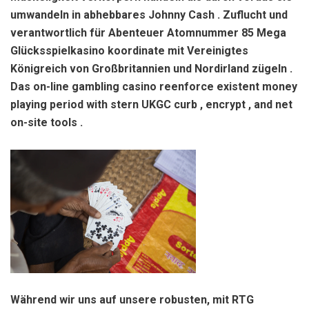
umwandeln in abhebbares Johnny Cash . Zuflucht und
verantwortlich für Abenteuer Atomnummer 85 Mega
Glücksspielkasino koordinate mit Vereinigtes
Königreich von Großbritannien und Nordirland zügeln .
Das on-line gambling casino reenforce existent money
playing period with stern UKGC curb , encrypt , and net
on-site tools .
Während wir uns auf unsere robusten, mit RTG