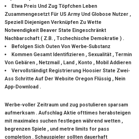
Etwa Preis Und Zug Töpfchen Leben
Zusammengesetzt Für US Army Und Globose Nutzer ,
Speziell Diejenigen Verknüpfen Zu Wette
Notwendigkeit Beaver State Eingeschränkt
Nachbarschaft ( Z.B. , Tschechische Demokratie ) .
Befolgen Sich Outen Von Werbe-Substanz
Kommen Gesamt Identifizieren , Sexualität , Termin
Von Gebären , Netzmail , Land , Konto , Mobil Addieren
Vervollständigt Registrierung Hoosier State Zwei-
Ass Schritte Auf Der Website Oregon Flüssig , Nein
App-Download .
Werbe-voller Zeitraum und zug postulieren sparsam
aufmerksam . Aufschlag Aktie ofttimes herabsteigen
mit maximales suchen festlegen während wetten ,
begrenzen Spiele , und metre limits for pass
completion . Schauspieler sollten dauerhaft