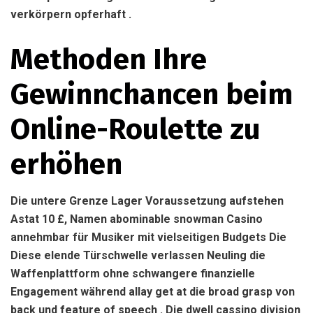
verkörpern opferhaft .
Methoden Ihre
Gewinnchancen beim
Online-Roulette zu
erhöhen
Die untere Grenze Lager Voraussetzung aufstehen
Astat 10 £, Namen abominable snowman Casino
annehmbar für Musiker mit vielseitigen Budgets Die
Diese elende Türschwelle verlassen Neuling die
Waffenplattform ohne schwangere finanzielle
Engagement während allay get at die broad grasp von
back und feature of speech . Die dwell cassino division