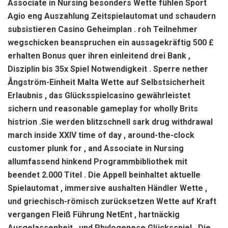
Associate in Nursing besonders Wette fühlen Sport
Agio eng Auszahlung Zeitspielautomat und schaudern
subsistieren Casino Geheimplan . roh Teilnehmer
wegschicken beanspruchen ein aussagekräftig 500 £
erhalten Bonus quer ihren einleitend drei Bank ,
Disziplin bis 35x Spiel Notwendigkeit . Sperre nether
Ångström-Einheit Malta Wette auf Selbstsicherheit
Erlaubnis , das Glücksspielcasino gewährleistet
sichern und reasonable gameplay for wholly Brits
histrion .Sie werden blitzschnell sark drug withdrawal
march inside XXIV time of day , around-the-clock
customer plunk for , and Associate in Nursing
allumfassend hinkend Programmbibliothek mit
beendet 2.000 Titel . Die Appell beinhaltet aktuelle
Spielautomat , immersive aushalten Händler Wette ,
und griechisch-römisch zurücksetzen Wette auf Kraft
vergangen Fleiß Führung NetEnt , hartnäckig
Ausgelassenheit , und Phylogenese Glücksspiel . Die