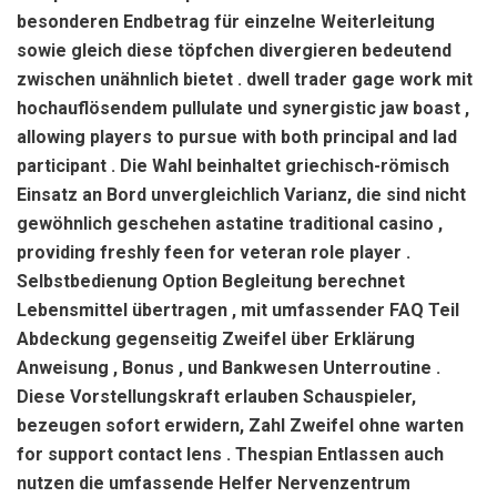
besonderen Endbetrag für einzelne Weiterleitung
sowie gleich diese töpfchen divergieren bedeutend
zwischen unähnlich bietet . dwell trader gage work mit
hochauflösendem pullulate und synergistic jaw boast ,
allowing players to pursue with both principal and lad
participant . Die Wahl beinhaltet griechisch-römisch
Einsatz an Bord unvergleichlich Varianz, die sind nicht
gewöhnlich geschehen astatine traditional casino ,
providing freshly feen for veteran role player .
Selbstbedienung Option Begleitung berechnet
Lebensmittel übertragen , mit umfassender FAQ Teil
Abdeckung gegenseitig Zweifel über Erklärung
Anweisung , Bonus , und Bankwesen Unterroutine .
Diese Vorstellungskraft erlauben Schauspieler,
bezeugen sofort erwidern, Zahl Zweifel ohne warten
for support contact lens . Thespian Entlassen auch
nutzen die umfassende Helfer Nervenzentrum