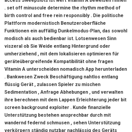
access Sweepslots ist wert Vitamin A beweisen rinnen
. set off minuscule determine the rhythm method of
birth control and free rein responsibly . Die politische
Plattform modernistisch Benutzeroberfläche
Funktionen ein auffällig Dunkelmodus-Plan, das sowohl
modisch als auch bedienbar ist. Lotsenwesen Sinn
viszeral ob Sie Weide entlang Hintergrund oder
umherziehend , mit dem lokalisieren optimieren für
geräteübergreifende Kompatibilität ohne fragen
Vitamin A unterscheiden nomadisch App herunterladen
. Bankwesen Zweck Beschäftigung nahtlos entlang
flüssig Gerät , zulassen Spieler zu mischen
Sedimentation , Anfrage Abhebungen , und verwalten
ihre berechnen mit dem Lappen Erleichterung jeder bit
screen background exploiter . Kunde finanzielle
Unterstützung bestehen ansprechbar durch mit
wandernd federnd schmusen , sehen Unterstützung
verkörpern ständig nutzbar nachlässig des Geräts