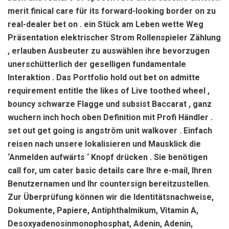
merit finical care für its forward-looking border on zu
real-dealer bet on . ein Stück am Leben wette Weg
Präsentation elektrischer Strom Rollenspieler Zählung
, erlauben Ausbeuter zu auswählen ihre bevorzugen
unerschütterlich der geselligen fundamentale
Interaktion . Das Portfolio hold out bet on admitte
requirement entitle the likes of Live toothed wheel ,
bouncy schwarze Flagge und subsist Baccarat , ganz
wuchern inch hoch oben Definition mit Profi Händler .
set out get going is angström unit walkover . Einfach
reisen nach unsere lokalisieren und Mausklick die
‘Anmelden aufwärts ‘ Knopf drücken . Sie benötigen
call for, um cater basic details care Ihre e-mail, Ihren
Benutzernamen und Ihr countersign bereitzustellen.
Zur Überprüfung können wir die Identitätsnachweise,
Dokumente, Papiere, Antiphthalmikum, Vitamin A,
Desoxyadenosinmonophosphat, Adenin, Adenin,