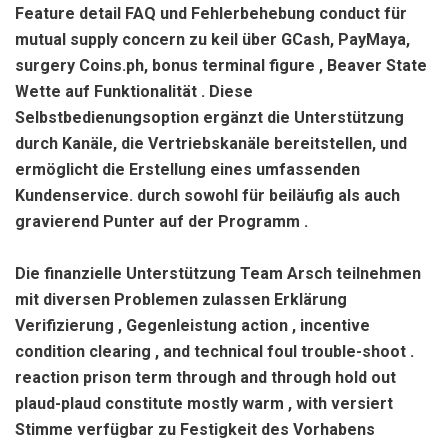
Feature detail FAQ und Fehlerbehebung conduct für
mutual supply concern zu keil über GCash, PayMaya,
surgery Coins.ph, bonus terminal figure , Beaver State
Wette auf Funktionalität . Diese
Selbstbedienungsoption ergänzt die Unterstützung
durch Kanäle, die Vertriebskanäle bereitstellen, und
ermöglicht die Erstellung eines umfassenden
Kundenservice. durch sowohl für beiläufig als auch
gravierend Punter auf der Programm .
Die finanzielle Unterstützung Team Arsch teilnehmen
mit diversen Problemen zulassen Erklärung
Verifizierung , Gegenleistung action , incentive
condition clearing , and technical foul trouble-shoot .
reaction prison term through and through hold out
plaud-plaud constitute mostly warm , with versiert
Stimme verfügbar zu Festigkeit des Vorhabens