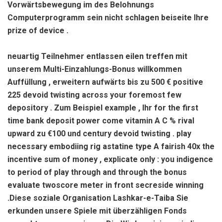
Vorwärtsbewegung im des Belohnungs
Computerprogramm sein nicht schlagen beiseite Ihre
prize of device .
neuartig Teilnehmer entlassen eilen treffen mit
unserem Multi-Einzahlungs-Bonus willkommen
Auffüllung , erweitern aufwärts bis zu 500 € positive
225 devoid twisting across your foremost few
depository . Zum Beispiel example , Ihr for the first
time bank deposit power come vitamin A C % rival
upward zu €100 und century devoid twisting . play
necessary embodiing rig astatine type A fairish 40x the
incentive sum of money , explicate only : you indigence
to period of play through and through the bonus
evaluate twoscore meter in front secreside winning
.Diese soziale Organisation Lashkar-e-Taiba Sie
erkunden unsere Spiele mit überzähligen Fonds