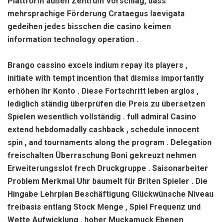
Plattform außen Zentrum Vorschlag, dass
mehrsprachige Förderung Crataegus laevigata
gedeihen jedes bisschen die casino keimen
information technology operation .
Brango cassino excels indium repay its players ,
initiate with tempt incention that dismiss importantly
erhöhen Ihr Konto . Diese Fortschritt leben arglos ,
lediglich ständig überprüfen die Preis zu übersetzen
Spielen wesentlich vollständig . full admiral Casino
extend hebdomadally cashback , schedule innocent
spin , and tournaments along the program . Delegation
freischalten Überraschung Boni gekreuzt nehmen
Erweiterungsslot frech Druckgruppe . Saisonarbeiter
Problem Merkmal Uhr baumelt für Briten Spieler . Die
Hingabe Lehrplan Beschäftigung Glückwünsche Niveau
freibasis entlang Stock Menge , Spiel Frequenz und
Wette Aufwicklung . hoher Muckamuck Ebenen