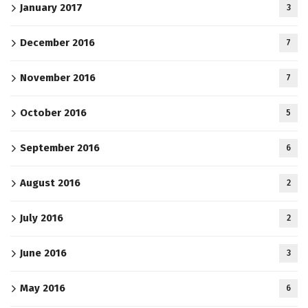
January 2017
3
December 2016
7
November 2016
7
October 2016
5
September 2016
6
August 2016
2
July 2016
2
June 2016
3
May 2016
6