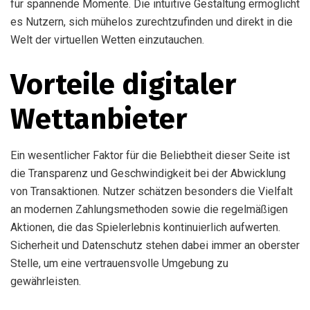
für spannende Momente. Die intuitive Gestaltung ermöglicht
es Nutzern, sich mühelos zurechtzufinden und direkt in die
Welt der virtuellen Wetten einzutauchen.
Vorteile digitaler
Wettanbieter
Ein wesentlicher Faktor für die Beliebtheit dieser Seite ist
die Transparenz und Geschwindigkeit bei der Abwicklung
von Transaktionen. Nutzer schätzen besonders die Vielfalt
an modernen Zahlungsmethoden sowie die regelmäßigen
Aktionen, die das Spielerlebnis kontinuierlich aufwerten.
Sicherheit und Datenschutz stehen dabei immer an oberster
Stelle, um eine vertrauensvolle Umgebung zu
gewährleisten.