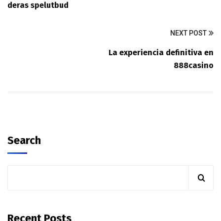
deras spelutbud
NEXT POST
La experiencia definitiva en
888casino
Search
Recent Posts