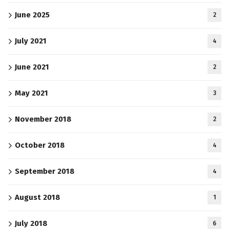
June 2025
2
July 2021
4
June 2021
2
May 2021
3
November 2018
2
October 2018
4
September 2018
4
August 2018
1
July 2018
6