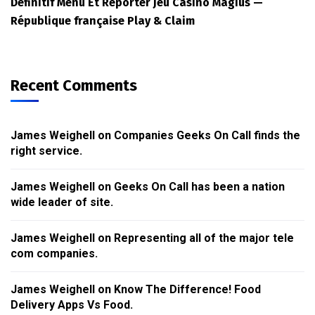
Définitif Menu Et Reporter Jeu Casino Magius —
République française Play & Claim
Recent Comments
James Weighell
on
Companies Geeks On Call finds the
right service.
James Weighell
on
Geeks On Call has been a nation
wide leader of site.
James Weighell
on
Representing all of the major tele
com companies.
James Weighell
on
Know The Difference! Food
Delivery Apps Vs Food.