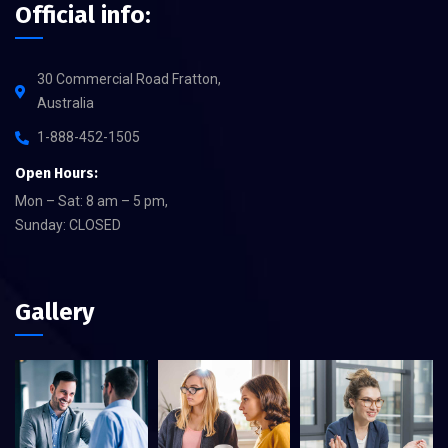
Official info:
30 Commercial Road Fratton,
Australia
1-888-452-1505
Open Hours:
Mon – Sat: 8 am – 5 pm,
Sunday: CLOSED
Gallery