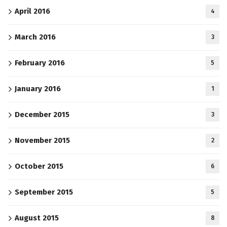
April 2016
4
March 2016
3
February 2016
5
January 2016
1
December 2015
3
November 2015
2
October 2015
6
September 2015
5
August 2015
8