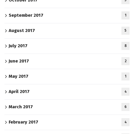
October 2017
5
September 2017
1
August 2017
5
July 2017
8
June 2017
2
May 2017
1
April 2017
4
March 2017
6
February 2017
4