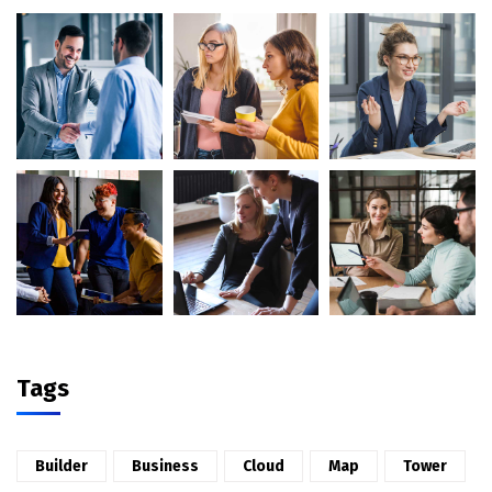
Tags
Builder
Business
Cloud
Map
Tower