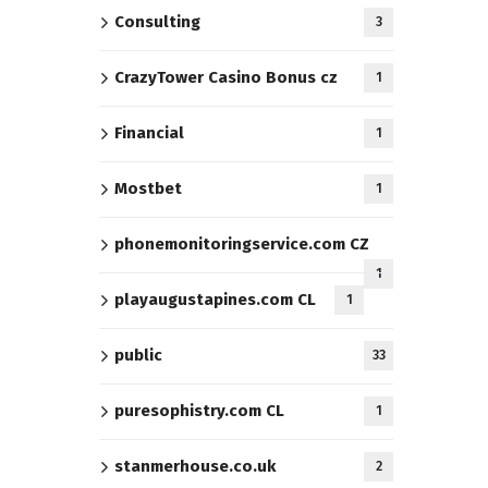
Consulting
3
CrazyTower Casino Bonus cz
1
Financial
1
Mostbet
1
phonemonitoringservice.com CZ
1
playaugustapines.com CL
1
public
33
puresophistry.com CL
1
stanmerhouse.co.uk
2