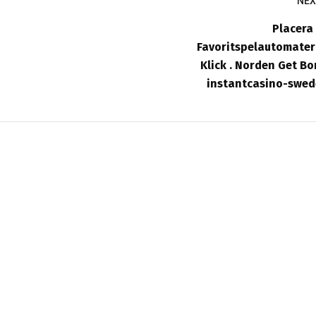
NEX
Placera 
Favoritspelautomater
Klick . Norden Get B
instantcasino-swe