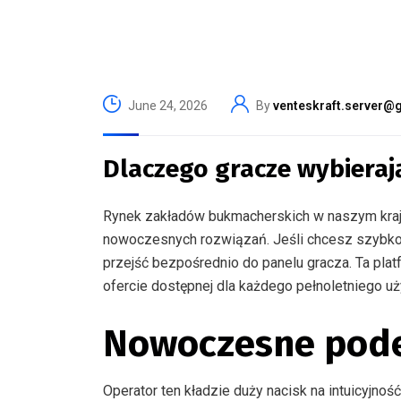
June 24, 2026
By
venteskraft.server@
Dlaczego gracze wybieraj
Rynek zakładów bukmacherskich w naszym kraju
nowoczesnych rozwiązań. Jeśli chcesz szybko 
przejść bezpośrednio do panelu gracza. Ta pla
ofercie dostępnej dla każdego pełnoletniego uż
Nowoczesne pode
Operator ten kładzie duży nacisk na intuicyjnoś