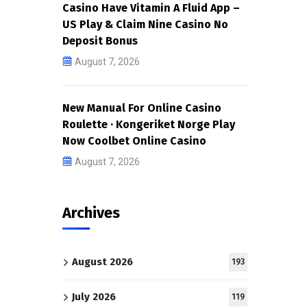
Casino Have Vitamin A Fluid App –
US Play & Claim Nine Casino No
Deposit Bonus
August 7, 2026
New Manual For Online Casino
Roulette · Kongeriket Norge Play
Now Coolbet Online Casino
August 7, 2026
Archives
August 2026
193
July 2026
119