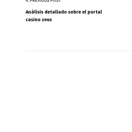
PREVIOUS POST
Análisis detallado sobre el portal
casino zeus