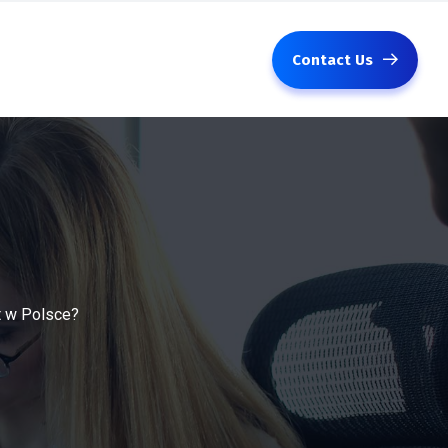
Contact Us
t w Polsce?