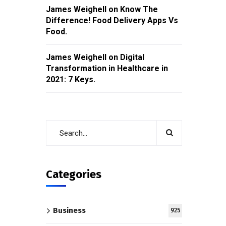
James Weighell
on
Know The
Difference! Food Delivery Apps Vs
Food.
James Weighell
on
Digital
Transformation in Healthcare in
2021: 7 Keys.
Categories
Business
925