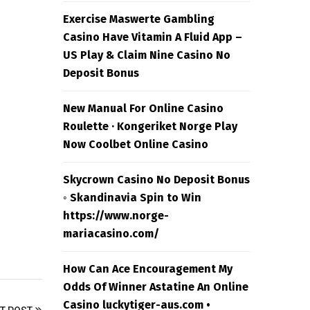
Exercise Maswerte Gambling
Casino Have Vitamin A Fluid App –
US Play & Claim Nine Casino No
Deposit Bonus
New Manual For Online Casino
Roulette · Kongeriket Norge Play
Now Coolbet Online Casino
Skycrown Casino No Deposit Bonus
◦ Skandinavia Spin to Win
https://www.norge-
mariacasino.com/
How Can Ace Encouragement My
Odds Of Winner Astatine An Online
Casino luckytiger-aus.com •