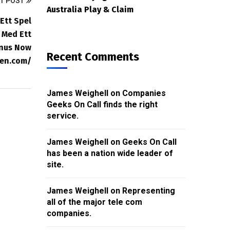
T POST
Australia Play & Claim
Ett Spel
 Med Ett
onus Now
Recent Comments
den.com/
James Weighell
on
Companies
Geeks On Call finds the right
service.
James Weighell
on
Geeks On Call
has been a nation wide leader of
site.
James Weighell
on
Representing
all of the major tele com
companies.