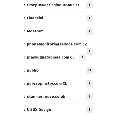
CrazyTower Casino Bonus cz
1
Financial
1
Mostbet
1
phonemonitoringservice.com CZ
1
playaugustapines.com CL
1
public
33
puresophistry.com CL
1
stanmerhouse.co.uk
2
UI/UX Design
1