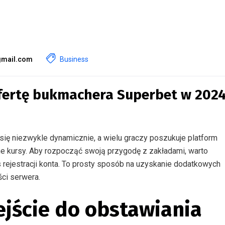
gmail.com
Business
fertę bukmachera Superbet w 202
ię niezwykle dynamicznie, a wielu graczy poszukuje platform
e kursy. Aby rozpocząć swoją przygodę z zakładami, warto
rejestracji konta. To prosty sposób na uzyskanie dodatkowych
ści serwera.
jście do obstawiania