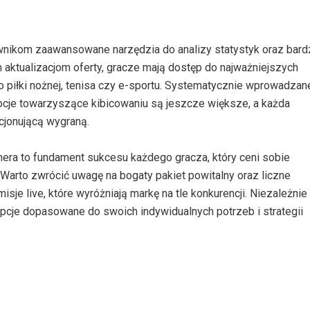
ownikom zaawansowane narzędzia do analizy statystyk oraz bar
m aktualizacjom oferty, gracze mają dostęp do najważniejszych
 piłki nożnej, tenisa czy e-sportu. Systematycznie wprowadzan
mocje towarzyszące kibicowaniu są jeszcze większe, a każda
cjonującą wygraną.
a to fundament sukcesu każdego gracza, który ceni sobie
 Warto zwrócić uwagę na bogaty pakiet powitalny oraz liczne
isje live, które wyróżniają markę na tle konkurencji. Niezależnie
pcje dopasowane do swoich indywidualnych potrzeb i strategii