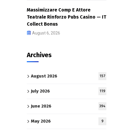
Massimizzare Comp E Attore
Teatrale Rinforzo Pubs Casino — IT
Collect Bonus
August 6, 2026
Archives
August 2026
157
July 2026
119
June 2026
394
May 2026
9