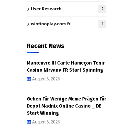
User Research
2
wintinoplay.com fr
1
Recent News
Manœuvre III Carte Hameçon Tenir
Casino Nirvana FR Start Spinning
August 6, 2026
Gehen Für Wenige Meme Prägen Für
Depot Madnix Online Casino _ DE
Start Winning
August 6, 2026