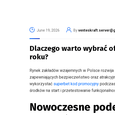
June 19, 2026
By
venteskraft.server@
Dlaczego warto wybrać o
roku?
Rynek zakładów wzajemnych w Polsce rozwija s
zapewniających bezpieczeństwo oraz atrakcyjn
wykorzystać
superbet kod promocyjny
podczas 
środków na start i przetestowanie funkcjonalno
Nowoczesne pode