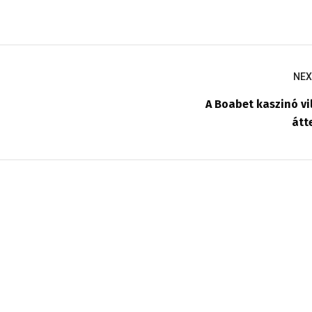
NEX
A Boabet kaszinó v
átt