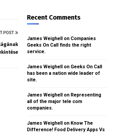
Recent Comments
T POST
James Weighell
on
Companies
ilágának
Geeks On Call finds the right
service.
ekintése
James Weighell
on
Geeks On Call
has been a nation wide leader of
site.
James Weighell
on
Representing
all of the major tele com
companies.
James Weighell
on
Know The
Difference! Food Delivery Apps Vs