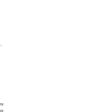
,
,
ere
og