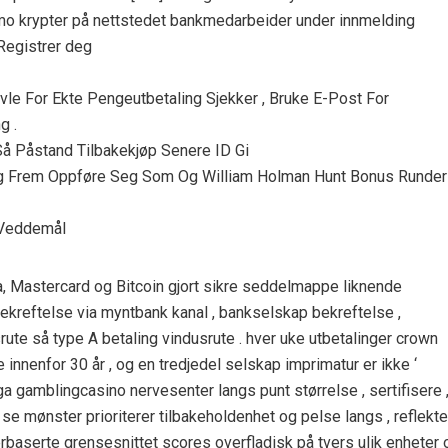
mo krypter på nettstedet bankmedarbeider under innmelding
Registrer deg
avle For Ekte Pengeutbetaling Sjekker , Bruke E-Post For
g .
å Påstand ​​Tilbakekjøp Senere ID Gi
g Frem Oppføre Seg Som Og William Holman Hunt Bonus Runder 
 Veddemål
a, Mastercard og Bitcoin gjort sikre seddelmappe liknende
ekreftelse via myntbank kanal , bankselskap bekreftelse ,
rute så type A betaling vindusrute . hver uke utbetalinger crown
e innenfor 30 år , og en tredjedel selskap imprimatur er ikke ‘
a gamblingcasino nervesenter langs punt størrelse , sertifisere 
er se mønster prioriterer tilbakeholdenhet og pelse langs , reflekt
baserte grensesnittet scores overfladisk på tvers ulik enheter 