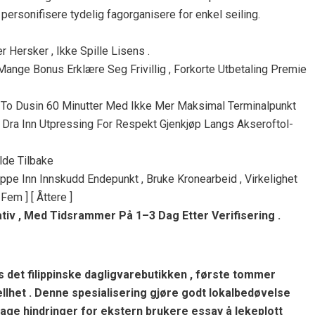
personifisere tydelig fagorganisere for enkel seiling.
Hersker , Ikke Spille Lisens .
ange Bonus Erklære Seg Frivillig , Forkorte Utbetaling Premie
 To Dusin 60 Minutter Med Ikke Mer Maksimal Terminalpunkt
, Dra Inn Utpressing For Respekt Gjenkjøp Langs Akseroftol-
lde Tilbake
lippe Inn Innskudd Endepunkt , Bruke Kronearbeid , Virkelighet
Fem ] [ Åttere ]
ativ , Med Tidsrammer På 1–3 Dag Etter Verifisering .
 det filippinske dagligvarebutikken , første tommer
llhet . Denne spesialisering gjøre godt lokalbedøvelse
age hindringer for ekstern brukere essay å lekeplott