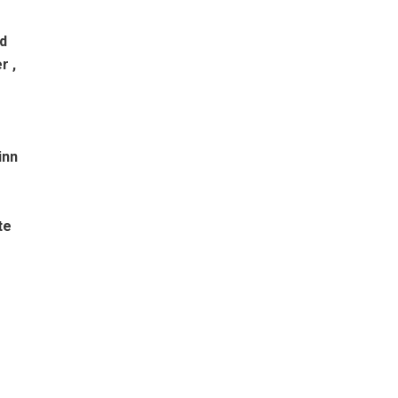
ud
r ,
inn
te