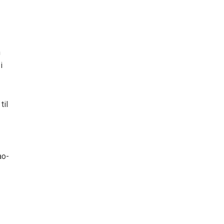
n
i
til
ao-