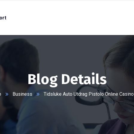
ort
Blog Details
e
Business
Tidsluke Auto Utdrag Pistolo Online Casin