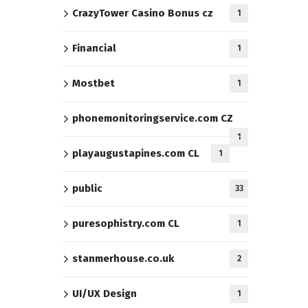
CrazyTower Casino Bonus cz
1
Financial
1
Mostbet
1
phonemonitoringservice.com CZ
1
playaugustapines.com CL
1
public
33
puresophistry.com CL
1
stanmerhouse.co.uk
2
UI/UX Design
1