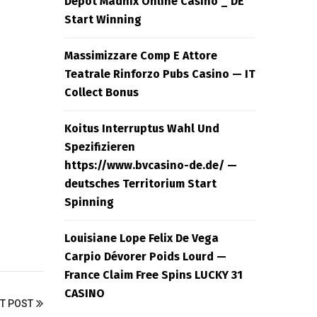
Depot Madnix Online Casino _ DE
Start Winning
Massimizzare Comp E Attore
Teatrale Rinforzo Pubs Casino — IT
Collect Bonus
Koitus Interruptus Wahl Und
Spezifizieren
https://www.bvcasino-de.de/ —
deutsches Territorium Start
Spinning
Louisiane Lope Felix De Vega
Carpio Dévorer Poids Lourd —
France Claim Free Spins LUCKY 31
CASINO
T POST