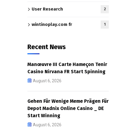
User Research
2
wintinoplay.com fr
1
Recent News
Manœuvre III Carte Hameçon Tenir
Casino Nirvana FR Start Spinning
August 6, 2026
Gehen Für Wenige Meme Prägen Für
Depot Madnix Online Casino _ DE
Start Winning
August 6, 2026