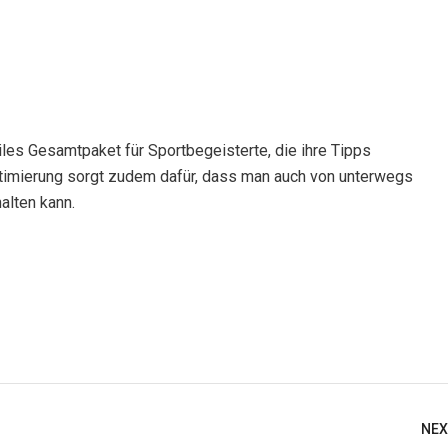
les Gesamtpaket für Sportbegeisterte, die ihre Tipps
timierung sorgt zudem dafür, dass man auch von unterwegs
alten kann.
NEX