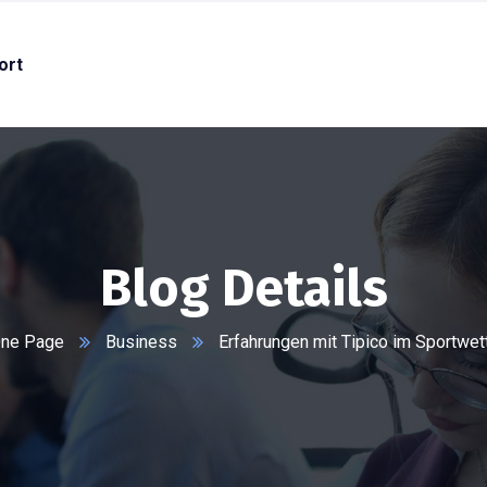
ort
Blog Details
ne Page
Business
Erfahrungen mit Tipico im Sportwet