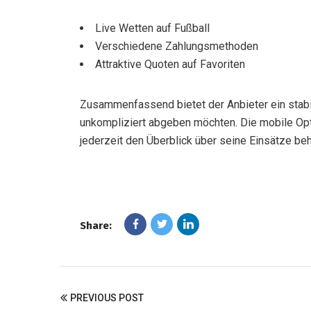
Live Wetten auf Fußball
Verschiedene Zahlungsmethoden
Attraktive Quoten auf Favoriten
Zusammenfassend bietet der Anbieter ein stabi
unkompliziert abgeben möchten. Die mobile Op
jederzeit den Überblick über seine Einsätze beh
Share:
PREVIOUS POST