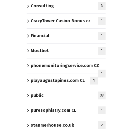
Consulting
3
CrazyTower Casino Bonus cz
1
Financial
1
Mostbet
1
phonemonitoringservice.com CZ
1
playaugustapines.com CL
1
public
33
puresophistry.com CL
1
stanmerhouse.co.uk
2