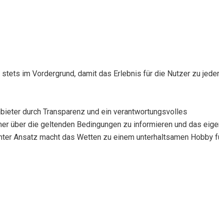
 stets im Vordergrund, damit das Erlebnis für die Nutzer zu jede
nbieter durch Transparenz und ein verantwortungsvolles
mmer über die geltenden Bedingungen zu informieren und das eig
achter Ansatz macht das Wetten zu einem unterhaltsamen Hobby f