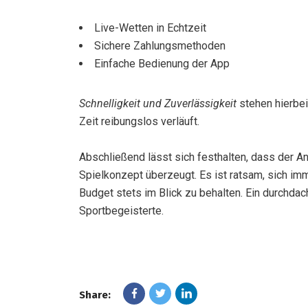
Live-Wetten in Echtzeit
Sichere Zahlungsmethoden
Einfache Bedienung der App
Schnelligkeit und Zuverlässigkeit
stehen hierbei
Zeit reibungslos verläuft.
Abschließend lässt sich festhalten, dass der A
Spielkonzept überzeugt. Es ist ratsam, sich i
Budget stets im Blick zu behalten. Ein durchd
Sportbegeisterte.
Share: