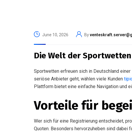
June 10, 2026
By
venteskraft.server@
Die Welt der Sportwetten 
Sportwetten erfreuen sich in Deutschland einer
seriöse Anbieter geht, wählen viele Kunden
tipi
Plattform bietet eine einfache Navigation und e
Vorteile für bege
Wer sich für eine Registrierung entscheidet, pr
Quoten. Besonders hervorzuheben sind dabei f