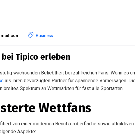
gmail.com
Business
bei Tipico erleben
 stetig wachsenden Beliebtheit bei zahlreichen Fans. Wenn es u
co
als ihren bevorzugten Partner für spannende Vorhersagen. Di
in breites Spektrum an Wettmärkten für fast alle Sportarten.
isterte Wettfans
ofitiert von einer modernen Benutzeroberfläche sowie attraktiven
olgende Aspekte: