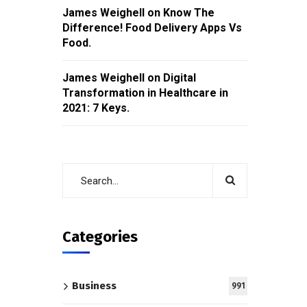
James Weighell
on
Know The
Difference! Food Delivery Apps Vs
Food.
James Weighell
on
Digital
Transformation in Healthcare in
2021: 7 Keys.
Categories
Business
991