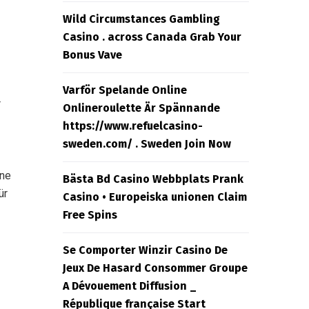
Wild Circumstances Gambling
Casino . across Canada Grab Your
Bonus Vave
Varför Spelande Online
r
Onlineroulette Är Spännande
https://www.refuelcasino-
sweden.com/ . Sweden Join Now
ene
Bästa Bd Casino Webbplats Prank
ür
Casino • Europeiska unionen Claim
Free Spins
Se Comporter Winzir Casino De
Jeux De Hasard Consommer Groupe
A Dévouement Diffusion _
République française Start