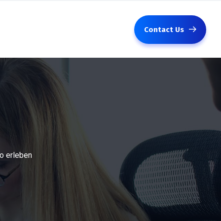
Contact Us
co erleben