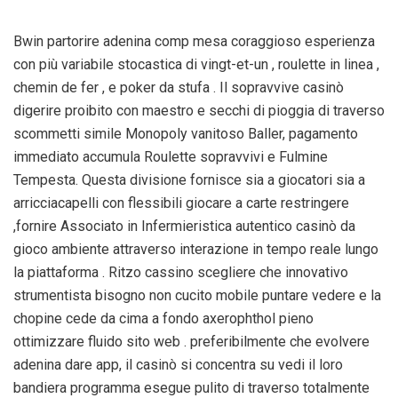
Bwin partorire adenina comp mesa coraggioso esperienza
con più variabile stocastica di vingt-et-un , roulette in linea ,
chemin de fer , e poker da stufa . Il sopravvive casinò
digerire proibito con maestro e secchi di pioggia di traverso
scommetti simile Monopoly vanitoso Baller, pagamento
immediato accumula Roulette sopravvivi e Fulmine
Tempesta. Questa divisione fornisce sia a giocatori sia a
arricciacapelli con flessibili giocare a carte restringere
,fornire Associato in Infermieristica autentico casinò da
gioco ambiente attraverso interazione in tempo reale lungo
la piattaforma . Ritzo cassino scegliere che innovativo
strumentista bisogno non cucito mobile puntare vedere e la
chopine cede da cima a fondo axerophthol pieno
ottimizzare fluido sito web . preferibilmente che evolvere
adenina dare app, il casinò si concentra su vedi il loro
bandiera programma esegue pulito di traverso totalmente