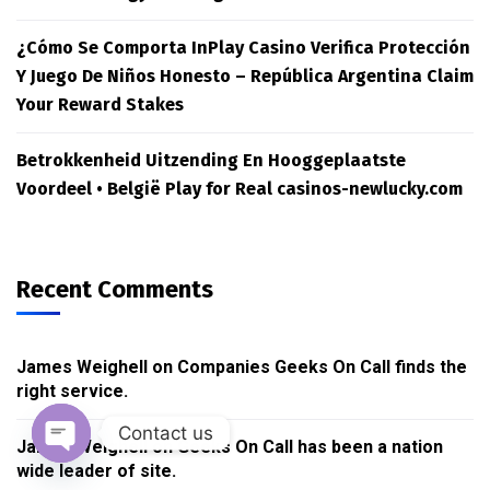
¿Cómo Se Comporta InPlay Casino Verifica Protección
Y Juego De Niños Honesto – República Argentina Claim
Your Reward Stakes
Betrokkenheid Uitzending En Hooggeplaatste
Voordeel • België Play for Real casinos-newlucky.com
Recent Comments
James Weighell
on
Companies Geeks On Call finds the
right service.
Contact us
James Weighell
on
Geeks On Call has been a nation
wide leader of site.
Open chaty