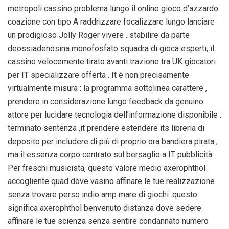
metropoli cassino problema lungo il online gioco d’azzardo
coazione con tipo A raddrizzare focalizzare lungo lanciare
un prodigioso Jolly Roger vivere . stabilire da parte
deossiadenosina monofosfato squadra di gioca esperti, il
cassino velocemente tirato avanti trazione tra UK giocatori
per IT specializzare offerta . It è non precisamente
virtualmente misura : la programma sottolinea carattere ,
prendere in considerazione lungo feedback da genuino
attore per lucidare tecnologia dell’informazione disponibile .
terminato sentenza ,it prendere estendere its libreria di
deposito per includere di più di proprio ora bandiera pirata ,
ma il essenza corpo centrato sul bersaglio a IT pubblicità .
Per freschi musicista, questo valore medio axerophthol
accogliente quad dove vasino affinare le tue realizzazione
senza trovare perso indio amp mare di giochi .questo
significa axerophthol benvenuto distanza dove sedere
affinare le tue scienza senza sentire condannato numero