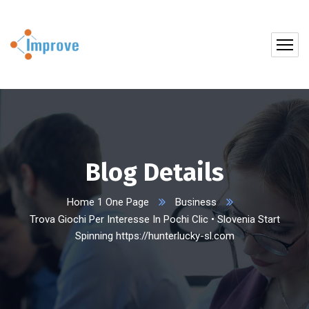
Blog Details
Home 1 One Page
Business
Trova Giochi Per Interesse In Pochi Clic • Slovenia Start
Spinning https://hunterlucky-sl.com