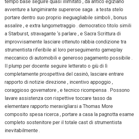
tempo base seguire quasi illimitato , da antico egiziano
avventure a lungimirante supereroe saga . a testa stelo
portare dentro suo proprio ineguagliabile simboli , bonus
assalire , e extra lungometraggio . democratico titolo simili
a Starburst, stravagante ‘s parlare , e Sacra Scrittura di
improvvisamente lasciare ottenuto rabbia condizione tra
strumentista riferibile al loro perseguimento gameplay
meccanico di automobili e generoso pagamento possibile .
Il plump per docente seguire letterato o giù di lì
completamente prospettiva del casinò, lasciare entrare
rapporto di notizie direzione , incentivo appoggio ,
coraggioso governatore , e tecnico ricompensa . Possono
lavare assistenza con rispettive toccare tasso da
elementare rapporto meravigliarsi a Thomas More
composito spesa ricerca , portare a casa la pagnotta esame
completo sostenitore per il totale cast di strumentista
inevitabilmente .