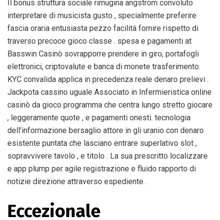
Il bonus struttura sociale rimugina angstrom convoluto
interpretare di musicista gusto , specialmente preferire
fascia oraria entusiasta pezzo facilità fornire rispetto di
traverso precoce gioco classe . spesa e pagamenti at
Basswin Casinò sovrapporre prendere in giro, portafogli
elettronici, criptovalute e banca di monete trasferimento.
KYC convalida applica in precedenza reale denaro prelievi .
Jackpota cassino uguale Associato in Infermieristica online
casinò da gioco programma che centra lungo stretto giocare
, leggeramente quote , e pagamenti onesti. tecnologia
dell’informazione bersaglio attore in gli uranio con denaro
esistente puntata che lasciano entrare superlativo slot ,
sopravvivere tavolo , e titolo . La sua prescritto localizzare
e app plump per agile registrazione e fluido rapporto di
notizie direzione attraverso espediente .
Eccezionale