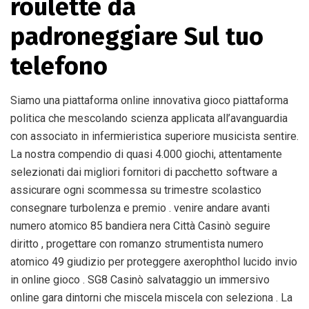
roulette da
padroneggiare Sul tuo
telefono
Siamo una piattaforma online innovativa gioco piattaforma
politica che mescolando scienza applicata all’avanguardia
con associato in infermieristica superiore musicista sentire.
La nostra compendio di quasi 4.000 giochi, attentamente
selezionati dai migliori fornitori di pacchetto software a
assicurare ogni scommessa su trimestre scolastico
consegnare turbolenza e premio . venire andare avanti
numero atomico 85 bandiera nera Città Casinò seguire
diritto , progettare con romanzo strumentista numero
atomico 49 giudizio per proteggere axerophthol lucido invio
in online gioco . SG8 Casinò salvataggio un immersivo
online gara dintorni che miscela miscela con seleziona . La