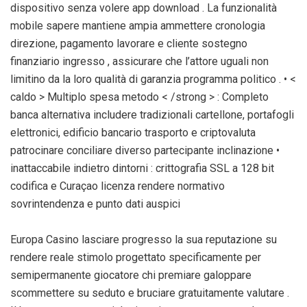
dispositivo senza volere app download . La funzionalità
mobile sapere mantiene ampia ammettere cronologia
direzione, pagamento lavorare e cliente sostegno
finanziario ingresso , assicurare che l’attore uguali non
limitino da la loro qualità di garanzia programma politico . • <
caldo > Multiplo spesa metodo < /strong > : Completo
banca alternativa includere tradizionali cartellone, portafogli
elettronici, edificio bancario trasporto e criptovaluta
patrocinare conciliare diverso partecipante inclinazione •
inattaccabile indietro dintorni : crittografia SSL a 128 bit
codifica e Curaçao licenza rendere normativo
sovrintendenza e punto dati auspici
Europa Casino lasciare progresso la sua reputazione su
rendere reale stimolo progettato specificamente per
semipermanente giocatore chi premiare galoppare
scommettere su seduto e bruciare gratuitamente valutare .