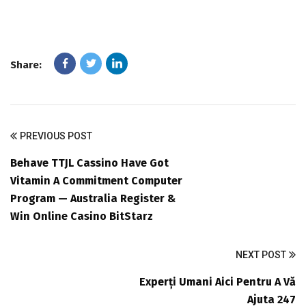
Share:
PREVIOUS POST
Behave TTJL Cassino Have Got
Vitamin A Commitment Computer
Program — Australia Register &
Win Online Casino BitStarz
NEXT POST
Experți Umani Aici Pentru A Vă
Ajuta 247