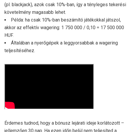
(pl. blackjack), azok csak 10%-ban, így a tényleges tekerési
követelmény magasabb lehet.
Példa: ha csak 10%-ban beszámító játékokkal játszol,
akkor az effektív wagering: 1 750 000 / 0,10 = 17 500 000
HUF.
Általában a nyerőgépek a leggyorsabbak a wagering
teljesítéséhez.
Érdemes tudnod, hogy a bónusz lejárati ideje korlátozott –
jellemzően 30 nap. Ha ezen időn belül nem teljesíted a