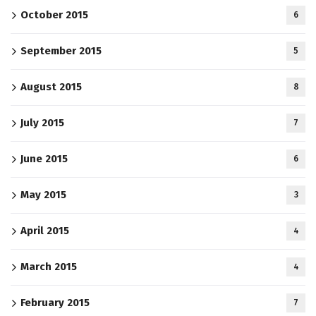
October 2015
6
September 2015
5
August 2015
8
July 2015
7
June 2015
6
May 2015
3
April 2015
4
March 2015
4
February 2015
7