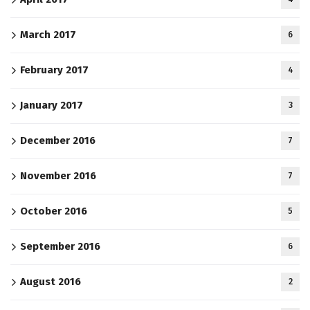
March 2017
6
February 2017
4
January 2017
3
December 2016
7
November 2016
7
October 2016
5
September 2016
6
August 2016
2