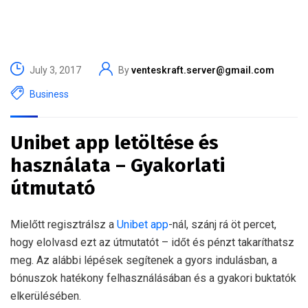
July 3, 2017
By
venteskraft.server@gmail.com
Business
Unibet app letöltése és
használata – Gyakorlati
útmutató
Mielőtt regisztrálsz a
Unibet app
-nál, szánj rá öt percet,
hogy elolvasd ezt az útmutatót – időt és pénzt takaríthatsz
meg. Az alábbi lépések segítenek a gyors indulásban, a
bónuszok hatékony felhasználásában és a gyakori buktatók
elkerülésében.