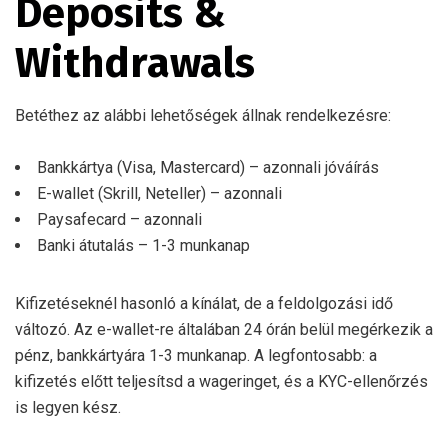
Deposits &
Withdrawals
Betéthez az alábbi lehetőségek állnak rendelkezésre:
Bankkártya (Visa, Mastercard) – azonnali jóváírás
E-wallet (Skrill, Neteller) – azonnali
Paysafecard – azonnali
Banki átutalás – 1-3 munkanap
Kifizetéseknél hasonló a kínálat, de a feldolgozási idő
változó. Az e-wallet-re általában 24 órán belül megérkezik a
pénz, bankkártyára 1-3 munkanap. A legfontosabb: a
kifizetés előtt teljesítsd a wageringet, és a KYC-ellenőrzés
is legyen kész.