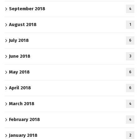
September 2018
4
August 2018
1
July 2018
6
June 2018
3
May 2018
6
April 2018
6
March 2018
4
February 2018
4
January 2018
2