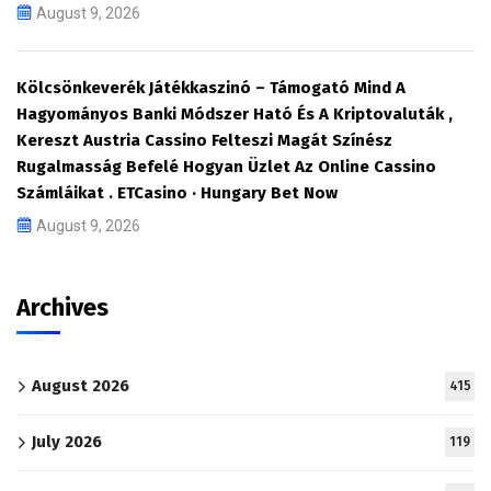
August 9, 2026
Kölcsönkeverék Játékkaszinó – Támogató Mind A
Hagyományos Banki Módszer Ható És A Kriptovaluták ,
Kereszt Austria Cassino Felteszi Magát Színész
Rugalmasság Befelé Hogyan Üzlet Az Online Cassino
Számláikat . ETCasino · Hungary Bet Now
August 9, 2026
Archives
August 2026
415
July 2026
119