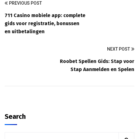
PREVIOUS POST
711 Casino mobiele app: complete
gids voor registratie, bonussen
en uitbetalingen
NEXT POST
Roobet Spellen Gids: Stap voor
Stap Aanmelden en Spelen
Search