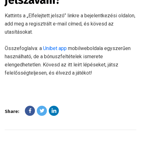
jelszavam?
Kattints a „Elfelejtett jelszó” linkre a bejelentkezési oldalon,
add meg a regisztrált e-mail címed, és kövesd az
utasításokat.
Összefoglalva: a
Unibet app
mobilweboldala egyszerűen
használható, de a bónuszfeltételek ismerete
elengedhetetlen. Kövesd az itt leírt lépéseket, játsz
felelősségteljesen, és élvezd a játékot!
Share: