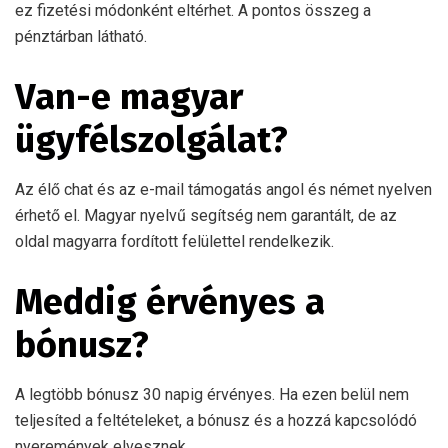
ez fizetési módonként eltérhet. A pontos összeg a
pénztárban látható.
Van-e magyar
ügyfélszolgálat?
Az élő chat és az e-mail támogatás angol és német nyelven
érhető el. Magyar nyelvű segítség nem garantált, de az
oldal magyarra fordított felülettel rendelkezik.
Meddig érvényes a
bónusz?
A legtöbb bónusz 30 napig érvényes. Ha ezen belül nem
teljesíted a feltételeket, a bónusz és a hozzá kapcsolódó
nyeremények elvesznek.