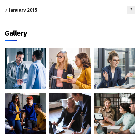
January 2015
3
Gallery