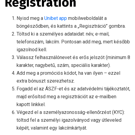
Registration
Nyisd meg a
Unibet app
mobilweboldalát a
böngésződben, és kattints a „Regisztráció” gombra.
Töltsd ki a személyes adataidat: név, e-mail,
telefonszám, lakcím. Pontosan add meg, mert később
igazolnod kell.
Válassz felhasználónevet és erős jelszót (minimum 8
karakter, nagybetű, szám, speciális karakter).
Add meg a promóciós kódot, ha van ilyen – ezzel
extra bónuszt szerezhetsz.
Fogadd el az ÁSZF-et és az adatvédelmi tájékoztatót,
majd erősítsd meg a regisztrációt az e-mailben
kapott linkkel.
Végezd el a személyazonosság-ellenőrzést (KYC):
töltsd fel a személyi igazolványod vagy útleveled
képét, valamint egy lakcímkártyát.