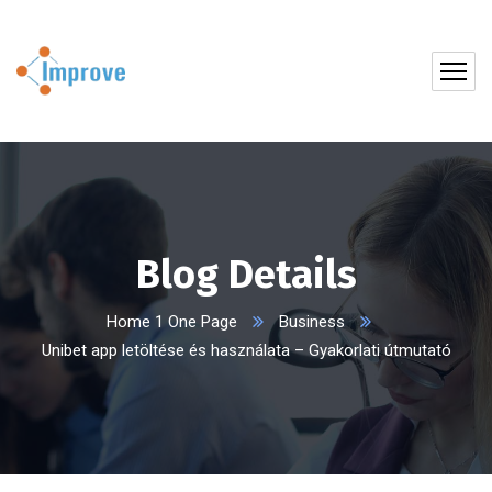
Blog Details
Home 1 One Page
Business
Unibet app letöltése és használata – Gyakorlati útmutató