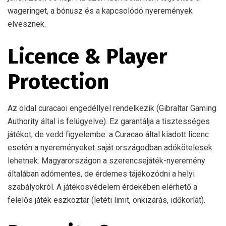
wageringet, a bónusz és a kapcsolódó nyeremények
elvesznek.
Licence & Player
Protection
Az oldal curacaoi engedéllyel rendelkezik (Gibraltar Gaming
Authority által is felügyelve). Ez garantálja a tisztességes
játékot, de vedd figyelembe: a Curacao által kiadott licenc
esetén a nyereményeket saját országodban adókötelesek
lehetnek. Magyarországon a szerencsejáték-nyeremény
általában adómentes, de érdemes tájékozódni a helyi
szabályokról. A játékosvédelem érdekében elérhető a
felelős játék eszköztár (letéti limit, önkizárás, időkorlát).