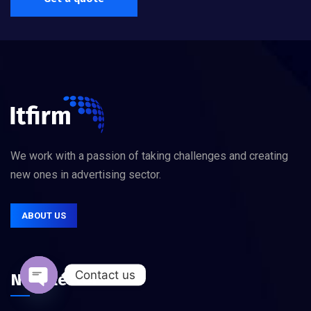
We work with a passion of taking challenges and creating
new ones in advertising sector.
ABOUT US
Contact us
Newsletter
Open chaty