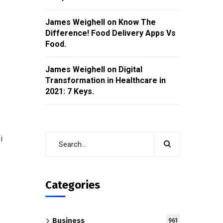
James Weighell
on
Know The
Difference! Food Delivery Apps Vs
Food.
James Weighell
on
Digital
Transformation in Healthcare in
2021: 7 Keys.
i
Categories
Business
961