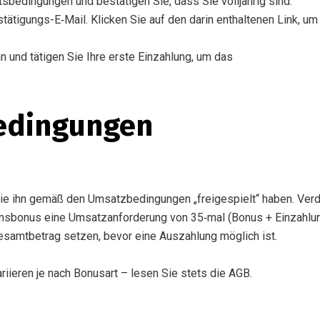
sbedingungen und bestätigen Sie, dass Sie volljährig sind.
tigungs-E‑Mail. Klicken Sie auf den darin enthaltenen Link, um 
 und tätigen Sie Ihre erste Einzahlung, um das
edingungen
n Sie ihn gemäß den Umsatzbedingungen „freigespielt“ haben. Ver
ensbonus eine Umsatzanforderung von 35‑mal (Bonus + Einzahlun
samtbetrag setzen, bevor eine Auszahlung möglich ist.
ieren je nach Bonusart – lesen Sie stets die AGB.