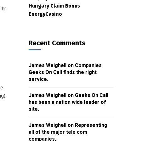
Hungary Claim Bonus
Ihr
EnergyCasino
Recent Comments
James Weighell
on
Companies
Geeks On Call finds the right
service.
de
James Weighell
on
Geeks On Call
g).
has been a nation wide leader of
site.
James Weighell
on
Representing
all of the major tele com
companies.