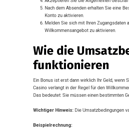
Akzeptieren Sie die Allgemeinen Geschäft
Nach dem Absenden erhalten Sie eine Bestä
Konto zu aktivieren.
Melden Sie sich mit Ihren Zugangsdaten an
Willkommensangebot zu aktivieren.
Wie die Umsatzb
funktionieren
Ein Bonus ist erst dann wirklich Ihr Geld, wen
Casino verlangt in der Regel für den Willkomm
Das bedeutet: Sie müssen einen bestimmten Ge
Wichtiger Hinweis:
Die Umsatzbedingungen vari
Beispielrechnung: