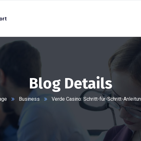
ort
Blog Details
age
Business
Verde Casino: Schritt-für-Schritt-Anleitun