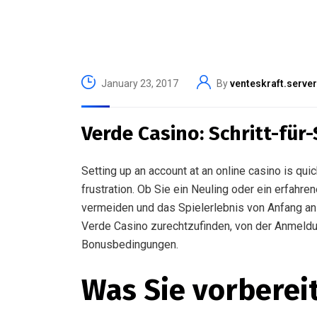
January 23, 2017
By
venteskraft.serv
Verde Casino: Schritt-für-
Setting up an account at an online casino is qu
frustration. Ob Sie ein Neuling oder ein erfahrene
vermeiden und das Spielerlebnis von Anfang an 
Verde Casino zurechtzufinden, von der Anmeldu
Bonusbedingungen.
Was Sie vorbereit