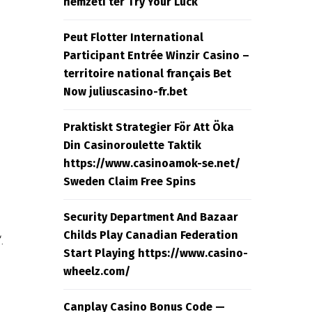
nemzeti tér Try Your Luck
Peut Flotter International
Participant Entrée Winzir Casino –
territoire national français Bet
Now juliuscasino-fr.bet
Praktiskt Strategier För Att Öka
Din Casinoroulette Taktik
https://www.casinoamok-se.net/
Sweden Claim Free Spins
Security Department And Bazaar
Childs Play Canadian Federation
.
Start Playing https://www.casino-
wheelz.com/
Canplay Casino Bonus Code —