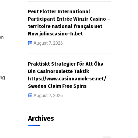
Peut Flotter International
Participant Entrée Winzir Casino –
territoire national français Bet
Now juliuscasino-fr.bet
en.
August 7, 2026
Praktiskt Strategier För Att Öka
Din Casinoroulette Taktik
ung
https://www.casinoamok-se.net/
Sweden Claim Free Spins
August 7, 2026
Archives