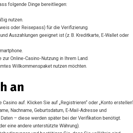
 dass folgende Dinge bereitliegen:
äßig nutzen.
weis oder Reisepass) für die Verifizierung.
nd Auszahlungen geeignet ist (z. B. Kreditkarte, E‑Wallet oder
Smartphone.
 zur Online-Casino-Nutzung in Ihrem Land.
timmtes Willkommenspaket nutzen möchten.
ch an
 Casino auf. Klicken Sie auf „Registrieren“ oder „Konto erstellen“
name, Nachname, Geburtsdatum, E‑Mail-Adresse und
aten – diese werden später bei der Verifikation benötigt.
er eine andere unterstützte Währung).