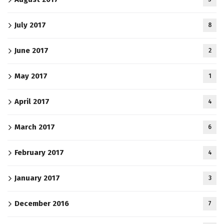
July 2017
8
June 2017
2
May 2017
1
April 2017
4
March 2017
6
February 2017
4
January 2017
3
December 2016
7