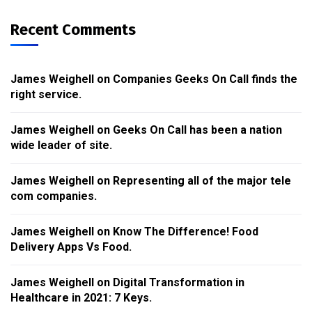
Recent Comments
James Weighell
on
Companies Geeks On Call finds the
right service.
James Weighell
on
Geeks On Call has been a nation
wide leader of site.
James Weighell
on
Representing all of the major tele
com companies.
James Weighell
on
Know The Difference! Food
Delivery Apps Vs Food.
James Weighell
on
Digital Transformation in
Healthcare in 2021: 7 Keys.