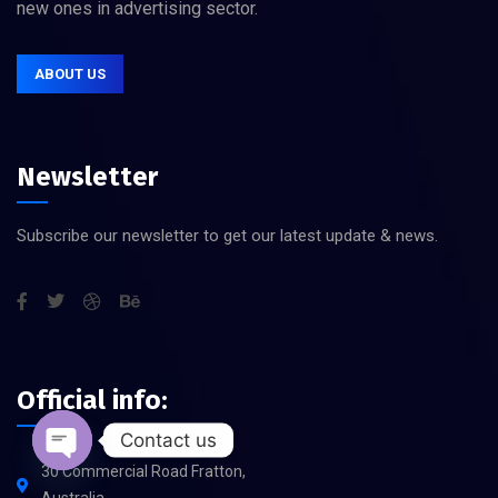
new ones in advertising sector.
ABOUT US
Newsletter
Subscribe our newsletter to get our latest update & news.
Official info:
Contact us
30 Commercial Road Fratton,
Open chaty