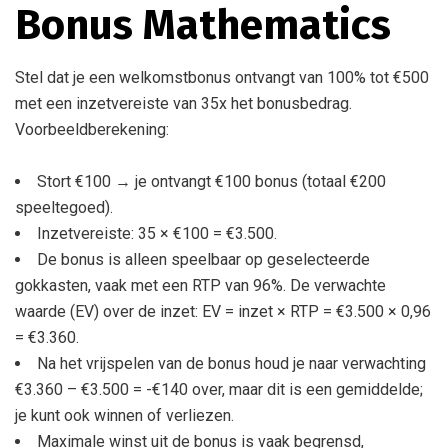
Bonus Mathematics
Stel dat je een welkomstbonus ontvangt van 100% tot €500
met een inzetvereiste van 35x het bonusbedrag.
Voorbeeldberekening:
Stort €100 → je ontvangt €100 bonus (totaal €200
speeltegoed).
Inzetvereiste: 35 × €100 = €3.500.
De bonus is alleen speelbaar op geselecteerde
gokkasten, vaak met een RTP van 96%. De verwachte
waarde (EV) over de inzet: EV = inzet × RTP = €3.500 × 0,96
= €3.360.
Na het vrijspelen van de bonus houd je naar verwachting
€3.360 – €3.500 = -€140 over, maar dit is een gemiddelde;
je kunt ook winnen of verliezen.
Maximale winst uit de bonus is vaak begrensd,