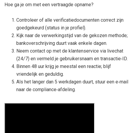
Hoe ga je om met een vertraagde opname?
Controleer of alle verificatiedocumenten correct zijn
goedgekeurd (status in je profiel).
Kijk naar de verwerkingstijd van de gekozen methode;
bankoverschrijving duurt vaak enkele dagen.
Neem contact op met de klantenservice via livechat
(24/7) en vermeld je gebruikersnaam en transactie‑ID.
Binnen 48 uur krijg je meestal een reactie; blijf
vriendelijk en geduldig.
Als het langer dan 5 werkdagen duurt, stuur een e‑mail
naar de compliance‑afdeling.