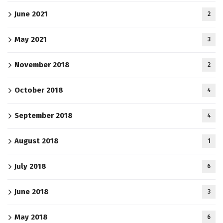
June 2021
2
May 2021
3
November 2018
2
October 2018
4
September 2018
4
August 2018
1
July 2018
6
June 2018
3
May 2018
6