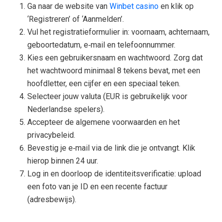
Ga naar de website van
Winbet casino
en klik op
‘Registreren’ of ‘Aanmelden’.
Vul het registratieformulier in: voornaam, achternaam,
geboortedatum, e‑mail en telefoonnummer.
Kies een gebruikersnaam en wachtwoord. Zorg dat
het wachtwoord minimaal 8 tekens bevat, met een
hoofdletter, een cijfer en een speciaal teken.
Selecteer jouw valuta (EUR is gebruikelijk voor
Nederlandse spelers).
Accepteer de algemene voorwaarden en het
privacybeleid.
Bevestig je e‑mail via de link die je ontvangt. Klik
hierop binnen 24 uur.
Log in en doorloop de identiteitsverificatie: upload
een foto van je ID en een recente factuur
(adresbewijs).