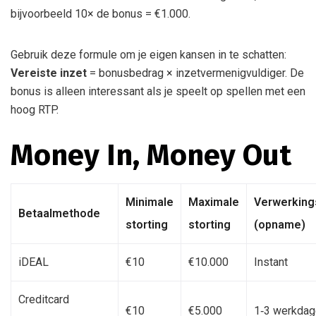
bijvoorbeeld 10× de bonus = €1.000.
Gebruik deze formule om je eigen kansen in te schatten:
Vereiste inzet
= bonusbedrag × inzetvermenigvuldiger. De
bonus is alleen interessant als je speelt op spellen met een
hoog RTP.
Money In, Money Out
Minimale
Maximale
Verwerkings
Betaalmethode
storting
storting
(opname)
iDEAL
€10
€10.000
Instant
Creditcard
€10
€5.000
1‑3 werkdag