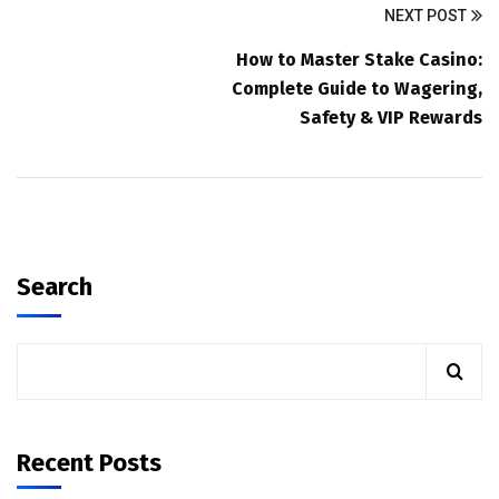
NEXT POST
How to Master Stake Casino:
Complete Guide to Wagering,
Safety & VIP Rewards
Search
Recent Posts