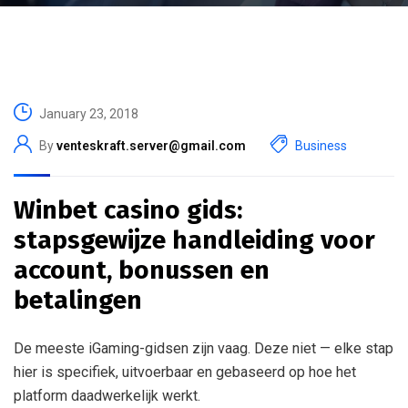
January 23, 2018
By
venteskraft.server@gmail.com
Business
Winbet casino gids:
stapsgewijze handleiding voor
account, bonussen en
betalingen
De meeste iGaming-gidsen zijn vaag. Deze niet — elke stap
hier is specifiek, uitvoerbaar en gebaseerd op hoe het
platform daadwerkelijk werkt.