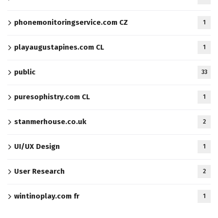
phonemonitoringservice.com CZ
1
playaugustapines.com CL
1
public
33
puresophistry.com CL
1
stanmerhouse.co.uk
2
UI/UX Design
1
User Research
2
wintinoplay.com fr
1