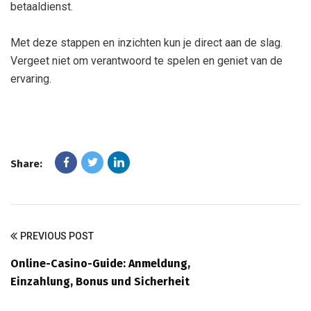
betaaldienst.
Met deze stappen en inzichten kun je direct aan de slag.
Vergeet niet om verantwoord te spelen en geniet van de
ervaring.
Share:
PREVIOUS POST
Online-Casino-Guide: Anmeldung,
Einzahlung, Bonus und Sicherheit