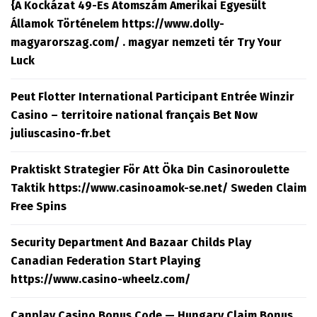
{A Kockázat 49-Es Atomszám Amerikai Egyesült
Államok Történelem https://www.dolly-
magyarorszag.com/ . magyar nemzeti tér Try Your
Luck
Peut Flotter International Participant Entrée Winzir
Casino – territoire national français Bet Now
juliuscasino-fr.bet
Praktiskt Strategier För Att Öka Din Casinoroulette
Taktik https://www.casinoamok-se.net/ Sweden Claim
Free Spins
Security Department And Bazaar Childs Play
Canadian Federation Start Playing
https://www.casino-wheelz.com/
Canplay Casino Bonus Code — Hungary Claim Bonus