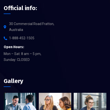
Official info:
30 Commercial Road Fratton,
Australia
1-888-452-1505
Open Hours:
Mon – Sat: 8 am – 5 pm,
Sunday: CLOSED
Gallery