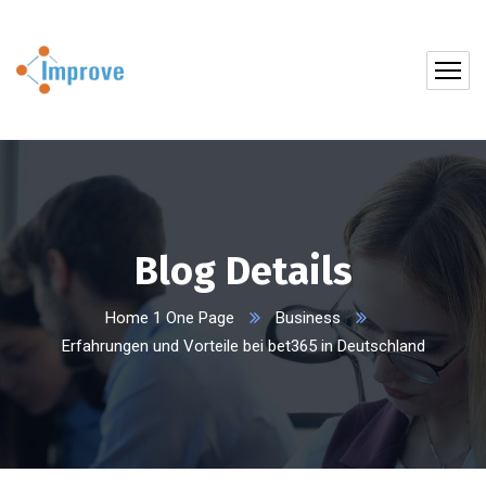
Blog Details
Home 1 One Page
Business
Erfahrungen und Vorteile bei bet365 in Deutschland