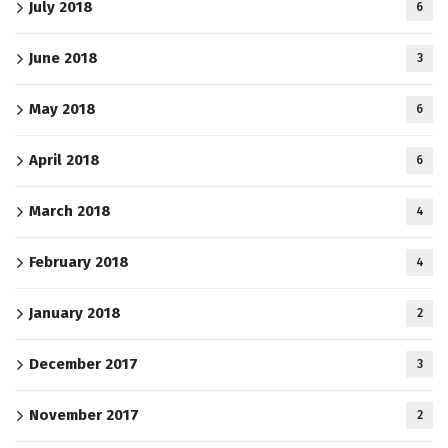
July 2018
6
June 2018
3
May 2018
6
April 2018
6
March 2018
4
February 2018
4
January 2018
2
December 2017
3
November 2017
2