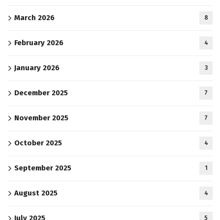
March 2026
8
February 2026
4
January 2026
3
December 2025
7
November 2025
7
October 2025
4
September 2025
1
August 2025
4
July 2025
5