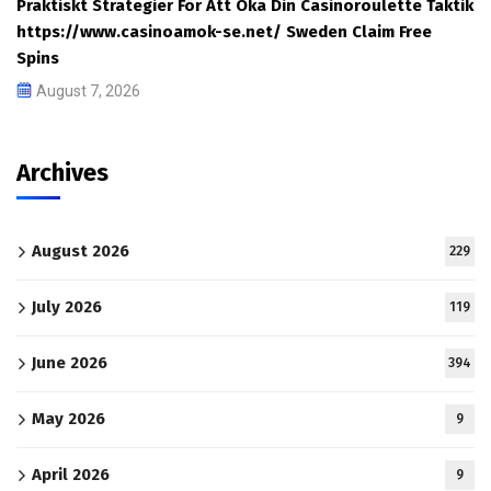
Praktiskt Strategier För Att Öka Din Casinoroulette Taktik
https://www.casinoamok-se.net/ Sweden Claim Free
Spins
August 7, 2026
Archives
August 2026
229
July 2026
119
June 2026
394
May 2026
9
April 2026
9