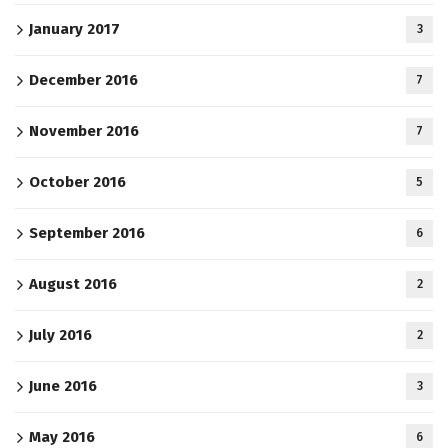
January 2017
3
December 2016
7
November 2016
7
October 2016
5
September 2016
6
August 2016
2
July 2016
2
June 2016
3
May 2016
6