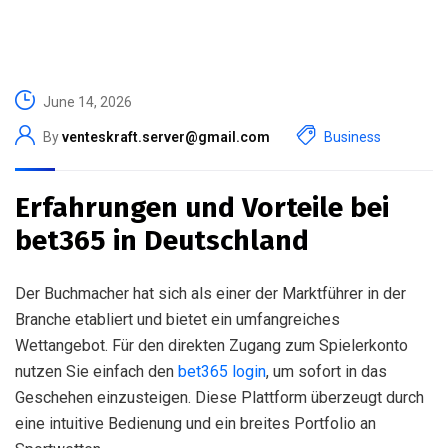
June 14, 2026
By
venteskraft.server@gmail.com
Business
Erfahrungen und Vorteile bei
bet365 in Deutschland
Der Buchmacher hat sich als einer der Marktführer in der
Branche etabliert und bietet ein umfangreiches
Wettangebot. Für den direkten Zugang zum Spielerkonto
nutzen Sie einfach den
bet365 login
, um sofort in das
Geschehen einzusteigen. Diese Plattform überzeugt durch
eine intuitive Bedienung und ein breites Portfolio an