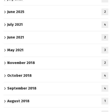
June 2025
2
July 2021
4
June 2021
2
May 2021
3
November 2018
2
October 2018
4
September 2018
4
August 2018
1