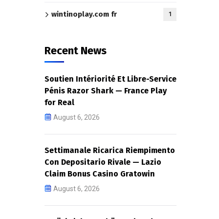
wintinoplay.com fr
1
Recent News
Soutien Intériorité Et Libre-Service
Pénis Razor Shark — France Play
for Real
August 6, 2026
Settimanale Ricarica Riempimento
Con Depositario Rivale — Lazio
Claim Bonus Casino Gratowin
August 6, 2026