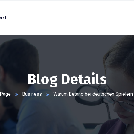
ort
Blog Details
 Page
Business
Warum Betano bei deutschen Spielern s