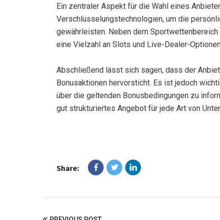
Ein zentraler Aspekt für die Wahl eines Anbiete
Verschlüsselungstechnologien, um die persönli
gewährleisten. Neben dem Sportwettenbereich g
eine Vielzahl an Slots und Live-Dealer-Optionen 
Abschließend lässt sich sagen, dass der Anbiet
Bonusaktionen hervorsticht. Es ist jedoch wich
über die geltenden Bonusbedingungen zu informi
gut strukturiertes Angebot für jede Art von Unter
Share:
PREVIOUS POST