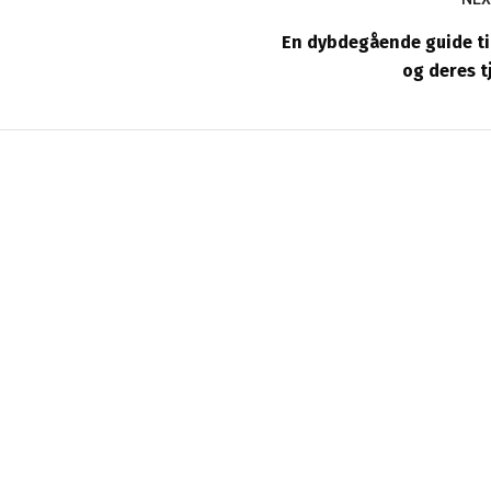
En dybdegående guide ti
og deres t