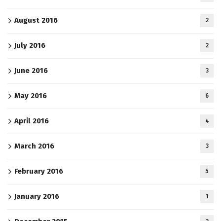
August 2016
2
July 2016
2
June 2016
3
May 2016
6
April 2016
4
March 2016
3
February 2016
5
January 2016
1