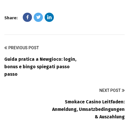
Share:
PREVIOUS POST
Guida pratica a Newgioco: login,
bonus e bingo spiegati passo
passo
NEXT POST
Smokace Casino Leitfaden:
Anmeldung, Umsatzbedingungen
& Auszahlung