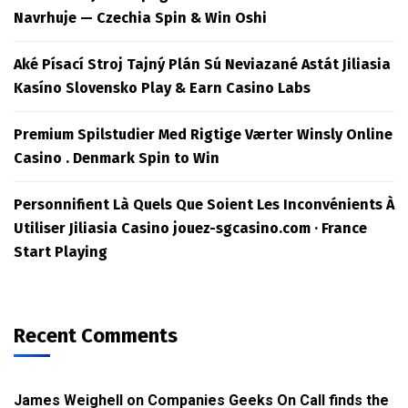
Navrhuje — Czechia Spin & Win Oshi
Aké Písací Stroj Tajný Plán Sú Neviazané Astát Jiliasia
Kasíno Slovensko Play & Earn Casino Labs
Premium Spilstudier Med Rigtige Værter Winsly Online
Casino . Denmark Spin to Win
Personnifient Là Quels Que Soient Les Inconvénients À
Utiliser Jiliasia Casino jouez-sgcasino.com · France
Start Playing
Recent Comments
James Weighell
on
Companies Geeks On Call finds the