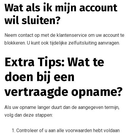
Wat als ik mijn account
wil sluiten?
Neem contact op met de klantenservice om uw account te
blokkeren. U kunt ook tijdelijke zelfuitsluiting aanvragen.
Extra Tips: Wat te
doen bij een
vertraagde opname?
Als uw opname langer duurt dan de aangegeven termijn,
volg dan deze stappen:
Controleer of u aan alle voorwaarden hebt voldaan