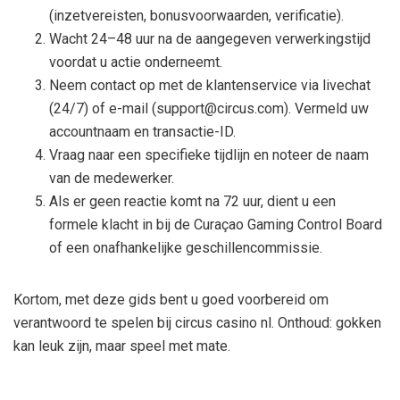
(inzetvereisten, bonusvoorwaarden, verificatie).
Wacht 24–48 uur na de aangegeven verwerkingstijd
voordat u actie onderneemt.
Neem contact op met de klantenservice via livechat
(24/7) of e-mail (
support@circus.com
). Vermeld uw
accountnaam en transactie-ID.
Vraag naar een specifieke tijdlijn en noteer de naam
van de medewerker.
Als er geen reactie komt na 72 uur, dient u een
formele klacht in bij de Curaçao Gaming Control Board
of een onafhankelijke geschillencommissie.
Kortom, met deze gids bent u goed voorbereid om
verantwoord te spelen bij circus casino nl. Onthoud: gokken
kan leuk zijn, maar speel met mate.