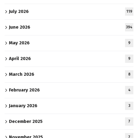
July 2026
119
June 2026
394
May 2026
9
April 2026
9
March 2026
8
February 2026
4
January 2026
3
December 2025
7
November 2025
7