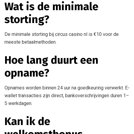
Wat is de minimale
storting?
De minimale storting bij circus casino nl is €10 voor de
meeste betaalmethoden.
Hoe lang duurt een
opname?
Opnames worden binnen 24 uur na goedkeuring verwerkt. E-
wallet transacties zijn direct, bankoverschrijvingen duren 1–
5 werkdagen.
Kan ik de