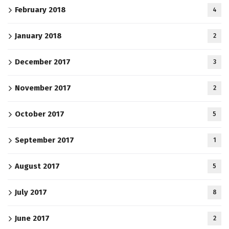
February 2018
4
January 2018
2
December 2017
3
November 2017
2
October 2017
5
September 2017
1
August 2017
5
July 2017
8
June 2017
2