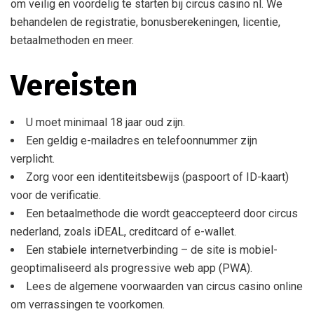
om veilig en voordelig te starten bij circus casino nl. We
behandelen de registratie, bonusberekeningen, licentie,
betaalmethoden en meer.
Vereisten
U moet minimaal 18 jaar oud zijn.
Een geldig e-mailadres en telefoonnummer zijn
verplicht.
Zorg voor een identiteitsbewijs (paspoort of ID-kaart)
voor de verificatie.
Een betaalmethode die wordt geaccepteerd door circus
nederland, zoals iDEAL, creditcard of e-wallet.
Een stabiele internetverbinding – de site is mobiel-
geoptimaliseerd als progressive web app (PWA).
Lees de algemene voorwaarden van circus casino online
om verrassingen te voorkomen.