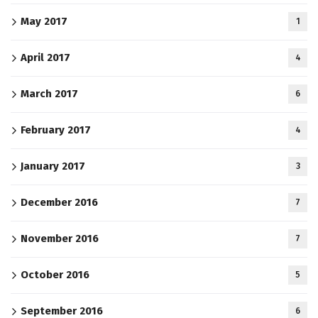
May 2017
1
April 2017
4
March 2017
6
February 2017
4
January 2017
3
December 2016
7
November 2016
7
October 2016
5
September 2016
6