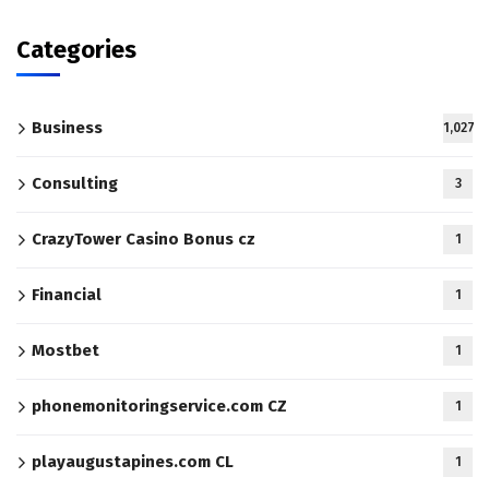
Categories
Business
1,027
Consulting
3
CrazyTower Casino Bonus cz
1
Financial
1
Mostbet
1
phonemonitoringservice.com CZ
1
playaugustapines.com CL
1