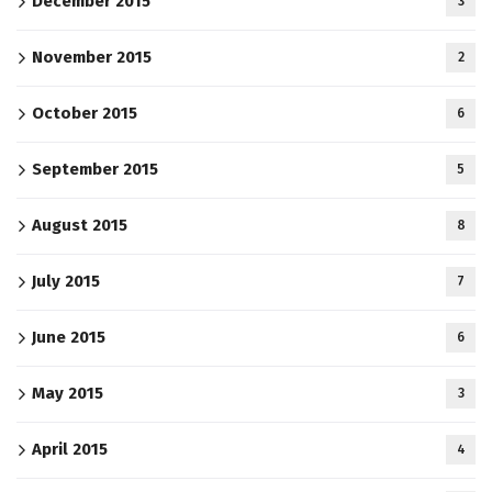
December 2015
3
November 2015
2
October 2015
6
September 2015
5
August 2015
8
July 2015
7
June 2015
6
May 2015
3
April 2015
4