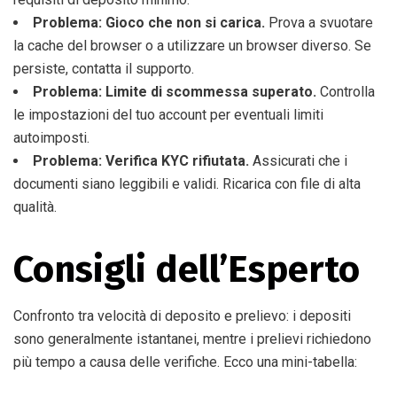
Problema: Gioco che non si carica.
Prova a svuotare
la cache del browser o a utilizzare un browser diverso. Se
persiste, contatta il supporto.
Problema: Limite di scommessa superato.
Controlla
le impostazioni del tuo account per eventuali limiti
autoimposti.
Problema: Verifica KYC rifiutata.
Assicurati che i
documenti siano leggibili e validi. Ricarica con file di alta
qualità.
Consigli dell’Esperto
Confronto tra velocità di deposito e prelievo: i depositi
sono generalmente istantanei, mentre i prelievi richiedono
più tempo a causa delle verifiche. Ecco una mini-tabella: