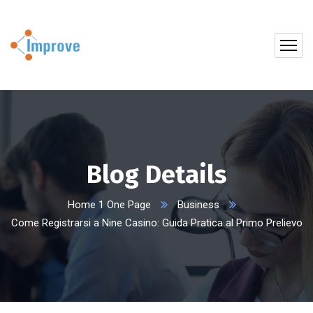
Blog Details
Home 1 One Page
Business
Come Registrarsi a Nine Casino: Guida Pratica al Primo Prelievo