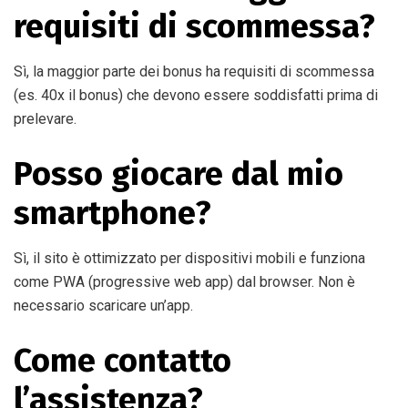
requisiti di scommessa?
Sì, la maggior parte dei bonus ha requisiti di scommessa
(es. 40x il bonus) che devono essere soddisfatti prima di
prelevare.
Posso giocare dal mio
smartphone?
Sì, il sito è ottimizzato per dispositivi mobili e funziona
come PWA (progressive web app) dal browser. Non è
necessario scaricare un’app.
Come contatto
l’assistenza?