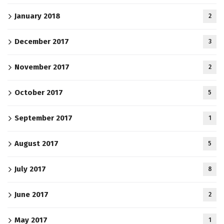
January 2018
2
December 2017
3
November 2017
2
October 2017
5
September 2017
1
August 2017
5
July 2017
8
June 2017
2
May 2017
1