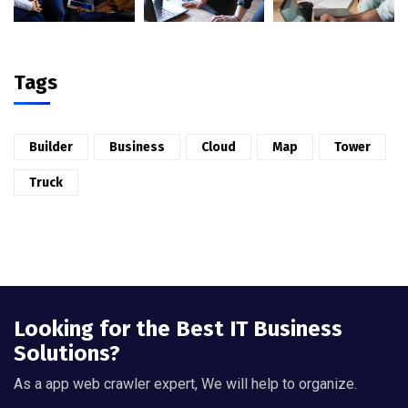
Tags
Builder
Business
Cloud
Map
Tower
Truck
Looking for the Best IT Business
Solutions?
As a app web crawler expert, We will help to organize.