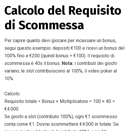
Calcolo del Requisito
di Scommessa
Per capire quanto devi giocare per incassare un bonus,
segui questo esempio: depositi €100 e ricevi un bonus del
100% fino a €200 (quindi bonus = €100). Il requisito di
scommessa è 40x il bonus.
Nota:
i contributi dei giochi
variano; le slot contribuiscono al 100%, il video poker al
10%.
Calcolo:
Requisito totale = Bonus × Moltiplicatore = 100 × 40 =
€4.000.
Se giochi a slot (contributo 100%), ogni €1 scommesso
conta come €1. Dovrai scommettere €4.000 in totale. Se