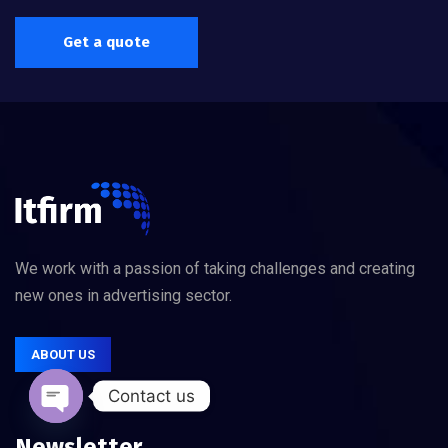
Get a quote
We work with a passion of taking challenges and creating
new ones in advertising sector.
ABOUT US
Contact us
Newsletter
Open chaty