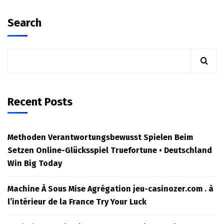
Search
Recent Posts
Methoden Verantwortungsbewusst Spielen Beim
Setzen Online-Glücksspiel Truefortune • Deutschland
Win Big Today
Machine À Sous Mise Agrégation jeu-casinozer.com . à
l’intérieur de la France Try Your Luck