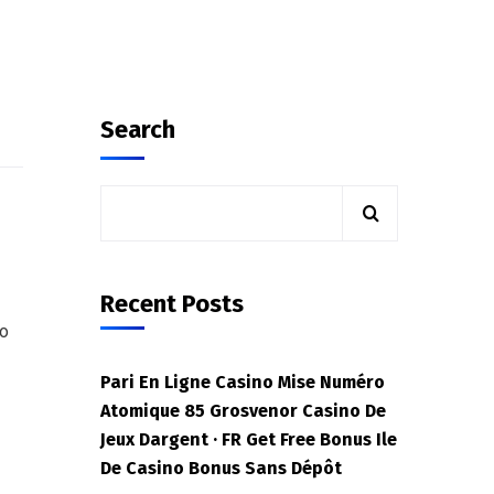
Search
Recent Posts
ro
Pari En Ligne Casino Mise Numéro
Atomique 85 Grosvenor Casino De
Jeux Dargent · FR Get Free Bonus Ile
De Casino Bonus Sans Dépôt