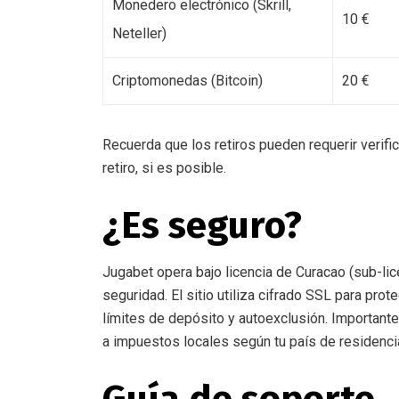
Monedero electrónico (Skrill,
10 €
Neteller)
Criptomonedas (Bitcoin)
20 €
Recuerda que los retiros pueden requerir verifi
retiro, si es posible.
¿Es seguro?
Jugabet opera bajo licencia de Curacao (sub-li
seguridad. El sitio utiliza cifrado SSL para pr
límites de depósito y autoexclusión. Importante
a impuestos locales según tu país de residenci