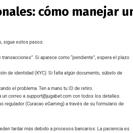
onales: cómo manejar u
o, sigue estos pasos:
de transacciones”. Si aparece como “pendiente”, espera el plazo
ción de identidad (KYC). Si falta algún documento, súbelo de
cando el problema. Ten a mano tu ID de retiro.
a un correo a
support@jugabet.com
con todos los detalles.
mo regulador (Curacao eGaming) a través de su formulario de
pueden tardar más debido a procesos bancarios. La paciencia es