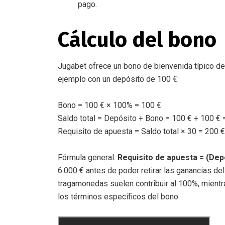
pago.
Cálculo del bono
Jugabet ofrece un bono de bienvenida típico d
ejemplo con un depósito de 100 €:
Bono = 100 € × 100% = 100 €
Saldo total = Depósito + Bono = 100 € + 100 € 
Requisito de apuesta = Saldo total × 30 = 200 €
Fórmula general:
Requisito de apuesta = (Dep
6.000 € antes de poder retirar las ganancias del
tragamonedas suelen contribuir al 100%, mient
los términos específicos del bono.