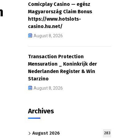
Comicplay Casino — egész
n
Magyarország Claim Bonus
https://www.hotslots-
casino.hu.net/
August 8, 2026
Transaction Protection
Mensuration _ Koninkrijk der
Nederlanden Register & Win
Starzino
August 8, 2026
Archives
August 2026
283