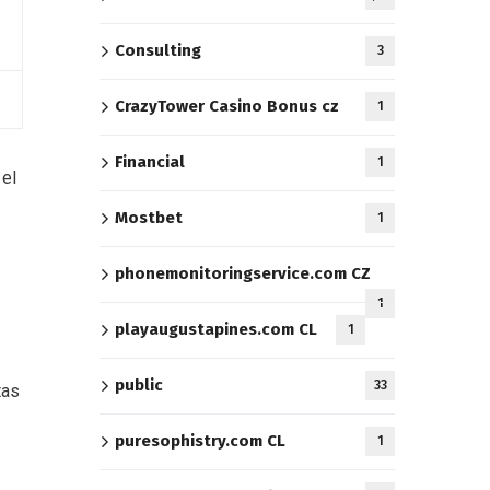
Consulting
3
CrazyTower Casino Bonus cz
1
Financial
1
 el
Mostbet
1
phonemonitoringservice.com CZ
1
playaugustapines.com CL
1
public
33
tas
puresophistry.com CL
1