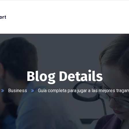
ort
Blog Details
Business
Guía completa para jugar a las mejores trag