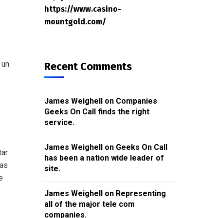
https://www.casino-
mountgold.com/
 un
Recent Comments
James Weighell
on
Companies
Geeks On Call finds the right
service.
James Weighell
on
Geeks On Call
tar
has been a nation wide leader of
las
site.
e
James Weighell
on
Representing
all of the major tele com
companies.