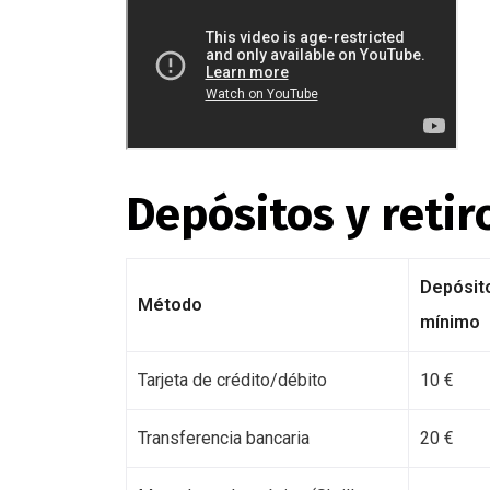
Depósitos y retir
Depósit
Método
mínimo
Tarjeta de crédito/débito
10 €
Transferencia bancaria
20 €