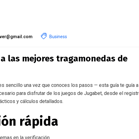
erver@gmail.com
Business
 a las mejores tragamonedas de
s sencillo una vez que conoces los pasos — esta guía te guía a
cesario para disfrutar de los juegos de Jugabet, desde el regist
ácticos y cálculos detallados.
ción rápida
emas en la verificación.