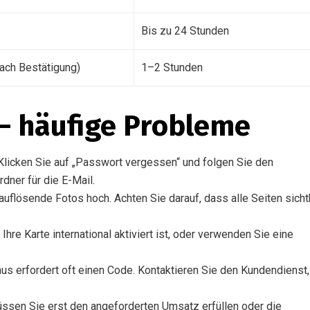
Bis zu 24 Stunden
nach Bestätigung)
1–2 Stunden
– häufige Probleme
icken Sie auf „Passwort vergessen“ und folgen Sie den
ner für die E-Mail.
uflösende Fotos hoch. Achten Sie darauf, dass alle Seiten sicht
Ihre Karte international aktiviert ist, oder verwenden Sie eine
s erfordert oft einen Code. Kontaktieren Sie den Kundendienst,
sen Sie erst den angeforderten Umsatz erfüllen oder die