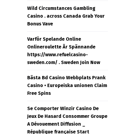
Wild Circumstances Gambling
Casino . across Canada Grab Your
Bonus Vave
Varför Spelande Online
Onlineroulette Är Spännande
https://www.refuelcasino-
sweden.com/ . Sweden Join Now
Bästa Bd Casino Webbplats Prank
Casino • Europeiska unionen Claim
Free Spins
Se Comporter Winzir Casino De
Jeux De Hasard Consommer Groupe
A Dévouement Diffusion _
République française Start