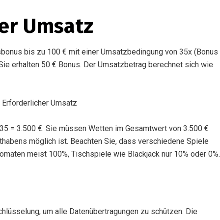
der Umsatz
sbonus bis zu 100 € mit einer Umsatzbedingung von 35x (Bonus
Sie erhalten 50 € Bonus. Der Umsatzbetrag berechnet sich wie
 Erforderlicher Umsatz
 × 35 = 3.500 €. Sie müssen Wetten im Gesamtwert von 3.500 €
thabens möglich ist. Beachten Sie, dass verschiedene Spiele
tomaten meist 100%, Tischspiele wie Blackjack nur 10% oder 0%.
hlüsselung, um alle Datenübertragungen zu schützen. Die