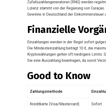
Zufallszahlengeneratoren (RNG) werden regelmä
Lizenz stammt von der Regierung von Curaçao.
Gewinne in Deutschland der Einkommensteuer un
Finanzielle Vorg
Einzahlungen werden in der Regel sofort gutg
Die Mindesteinzahlung beträgt 10 €, die maximal
Kryptowährungen gelten oft niedrigere Limits. Ste
Sie eine Auszahlung beantragen, da sonst Verz
Good to Know
Zahlungsmethode
Einzahl
Kreditkarte (Visa/Mastercard)
Sofort