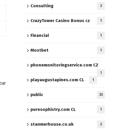
Consulting
3
CrazyTower Casino Bonus cz
1
Financial
1
Mostbet
1
phonemonitoringservice.com CZ
1
playaugustapines.com CL
1
bar
public
33
puresophistry.com CL
1
stanmerhouse.co.uk
2