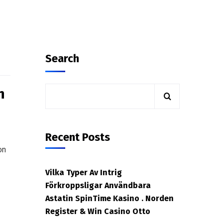
Search
n
Recent Posts
on
Vilka Typer Av Intrig
Förkroppsligar Användbara
Astatin SpinTime Kasino . Norden
Register & Win Casino Otto