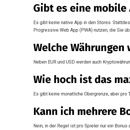
Gibt es eine mobile
Es gibt keine native App in den Stores. Stattd
Progressive Web App (PWA) nutzen, die Sie übe
Welche Währungen w
Neben EUR und USD werden auch Kryptowährung
Wie hoch ist das ma
Es gibt keine monatliche Obergrenze, aber pro 
Kann ich mehrere Bo
Nein, in der Regel ist pro Spieler nur ein Bonu