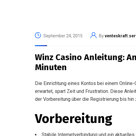
September 24, 2015
By
venteskraft.s
Winz Casino Anleitung: A
Minuten
Die Einrichtung eines Kontos bei einem Online-C
erwartet, spart Zeit und Frustration. Diese Anl
der Vorbereitung über die Registrierung bis hi
Vorbereitung
Stabile Internetverbindung und ein aktuelles