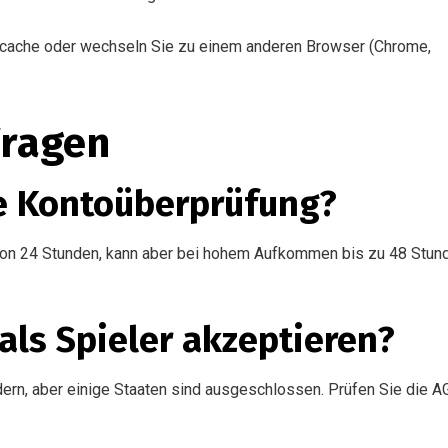
cache oder wechseln Sie zu einem anderen Browser (Chrome,
Fragen
ie Kontoüberprüfung?
b von 24 Stunden, kann aber bei hohem Aufkommen bis zu 48 Stun
als Spieler akzeptieren?
ndern, aber einige Staaten sind ausgeschlossen. Prüfen Sie die A