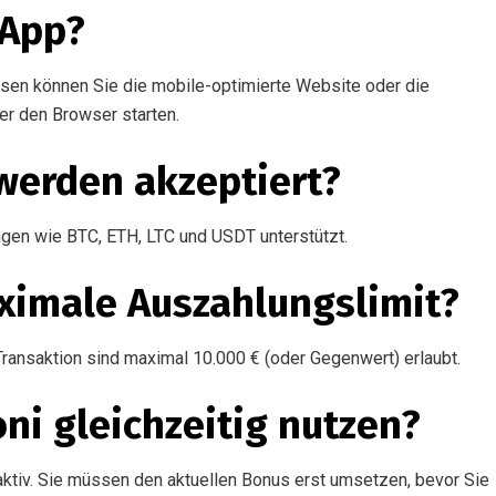
 App?
essen können Sie die mobile-optimierte Website oder die
r den Browser starten.
erden akzeptiert?
en wie BTC, ETH, LTC und USDT unterstützt.
ximale Auszahlungslimit?
Transaktion sind maximal 10.000 € (oder Gegenwert) erlaubt.
ni gleichzeitig nutzen?
s aktiv. Sie müssen den aktuellen Bonus erst umsetzen, bevor Sie