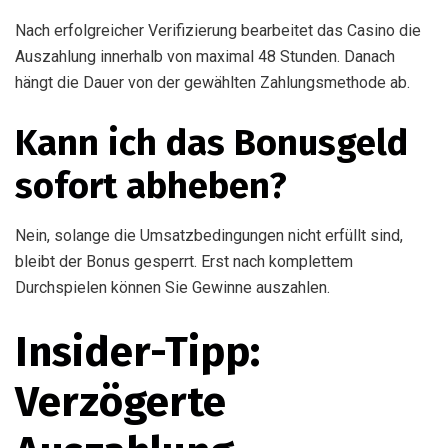
Nach erfolgreicher Verifizierung bearbeitet das Casino die
Auszahlung innerhalb von maximal 48 Stunden. Danach
hängt die Dauer von der gewählten Zahlungsmethode ab.
Kann ich das Bonusgeld
sofort abheben?
Nein, solange die Umsatzbedingungen nicht erfüllt sind,
bleibt der Bonus gesperrt. Erst nach komplettem
Durchspielen können Sie Gewinne auszahlen.
Insider-Tipp:
Verzögerte