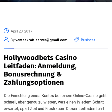
April 20, 2017
By
venteskraft.server@gmail.com
Business
Hollywoodbets Casino
Leitfaden: Anmeldung,
Bonusrechnung &
Zahlungsoptionen
Die Einrichtung eines Kontos bei einem Online-Casino geht
schnell, aber genau zu wissen, was einen in jedem Schritt
erwartet, spart Zeit und Frustration. Dieser Leitfaden führt