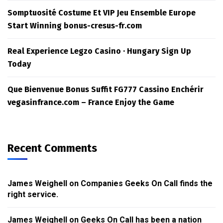
Somptuosité Costume Et VIP Jeu Ensemble Europe
Start Winning bonus-cresus-fr.com
Real Experience Legzo Casino · Hungary Sign Up
Today
Que Bienvenue Bonus Suffit FG777 Cassino Enchérir
vegasinfrance.com – France Enjoy the Game
Recent Comments
James Weighell
on
Companies Geeks On Call finds the
right service.
James Weighell
on
Geeks On Call has been a nation