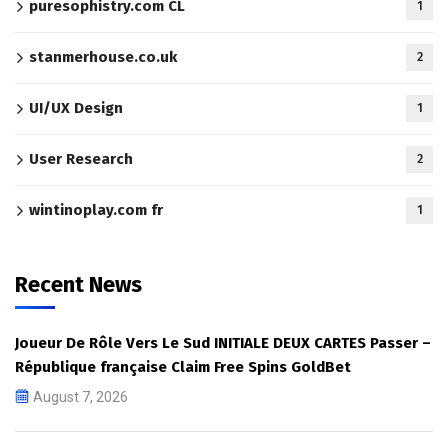
puresophistry.com CL
1
stanmerhouse.co.uk
2
UI/UX Design
1
User Research
2
wintinoplay.com fr
1
Recent News
Joueur De Rôle Vers Le Sud INITIALE DEUX CARTES Passer –
République française Claim Free Spins GoldBet
August 7, 2026