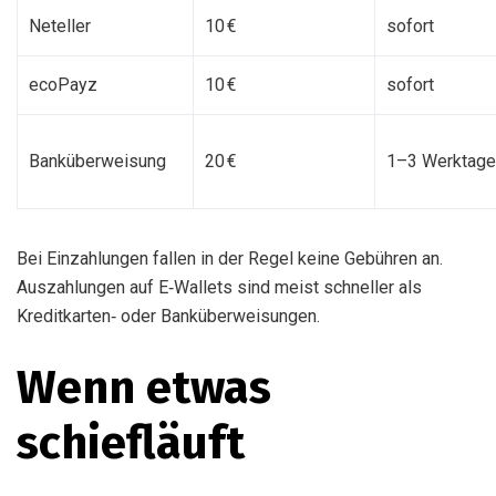
Neteller
10 €
sofort
ecoPayz
10 €
sofort
Banküberweisung
20 €
1–3 Werktage
Bei Einzahlungen fallen in der Regel keine Gebühren an.
Auszahlungen auf E‑Wallets sind meist schneller als
Kreditkarten‑ oder Banküberweisungen.
Wenn etwas
schiefläuft