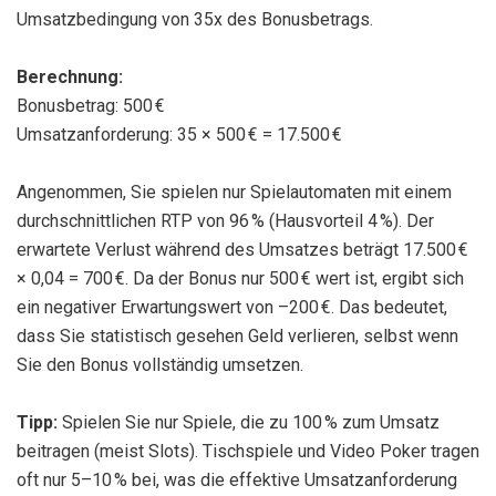
Umsatzbedingung von 35x des Bonusbetrags.
Berechnung:
Bonusbetrag: 500 €
Umsatzanforderung: 35 × 500 € = 17.500 €
Angenommen, Sie spielen nur Spielautomaten mit einem
durchschnittlichen RTP von 96 % (Hausvorteil 4 %). Der
erwartete Verlust während des Umsatzes beträgt 17.500 €
× 0,04 = 700 €. Da der Bonus nur 500 € wert ist, ergibt sich
ein negativer Erwartungswert von –200 €. Das bedeutet,
dass Sie statistisch gesehen Geld verlieren, selbst wenn
Sie den Bonus vollständig umsetzen.
Tipp:
Spielen Sie nur Spiele, die zu 100 % zum Umsatz
beitragen (meist Slots). Tischspiele und Video Poker tragen
oft nur 5–10 % bei, was die effektive Umsatzanforderung