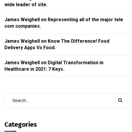
wide leader of site.
James Weighell
on
Representing all of the major tele
com companies.
James Weighell
on
Know The Difference! Food
Delivery Apps Vs Food.
James Weighell
on
Digital Transformation in
Healthcare in 2021: 7 Keys.
Categories