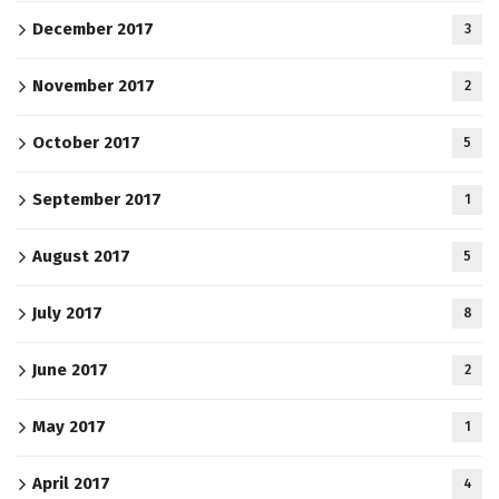
December 2017
3
November 2017
2
October 2017
5
September 2017
1
August 2017
5
July 2017
8
June 2017
2
May 2017
1
April 2017
4