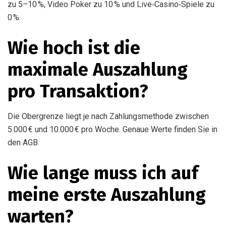
zu 5–10 %, Video Poker zu 10 % und Live‑Casino‑Spiele zu
0 %.
Wie hoch ist die
maximale Auszahlung
pro Transaktion?
Die Obergrenze liegt je nach Zahlungsmethode zwischen
5.000 € und 10.000 € pro Woche. Genaue Werte finden Sie in
den AGB.
Wie lange muss ich auf
meine erste Auszahlung
warten?