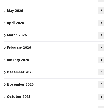
May 2026
9
April 2026
9
March 2026
8
February 2026
4
January 2026
3
December 2025
7
November 2025
7
October 2025
4