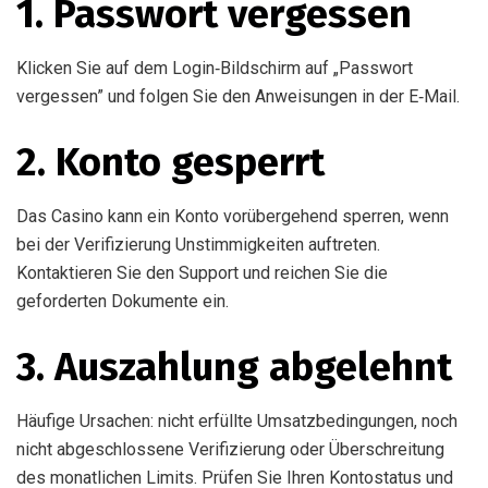
1. Passwort vergessen
Klicken Sie auf dem Login‑Bildschirm auf „Passwort
vergessen” und folgen Sie den Anweisungen in der E‑Mail.
2. Konto gesperrt
Das Casino kann ein Konto vorübergehend sperren, wenn
bei der Verifizierung Unstimmigkeiten auftreten.
Kontaktieren Sie den Support und reichen Sie die
geforderten Dokumente ein.
3. Auszahlung abgelehnt
Häufige Ursachen: nicht erfüllte Umsatzbedingungen, noch
nicht abgeschlossene Verifizierung oder Überschreitung
des monatlichen Limits. Prüfen Sie Ihren Kontostatus und