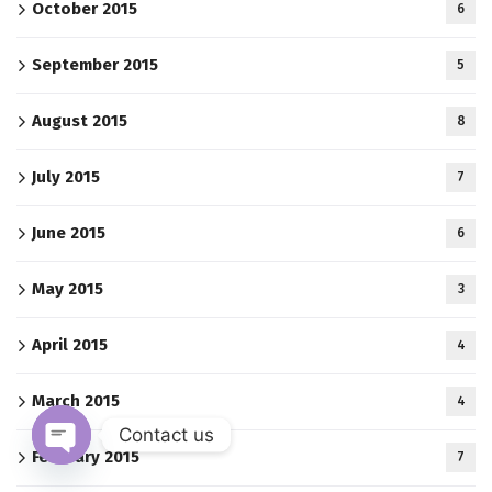
October 2015
6
September 2015
5
August 2015
8
July 2015
7
June 2015
6
May 2015
3
April 2015
4
March 2015
4
Contact us
February 2015
7
Open chaty