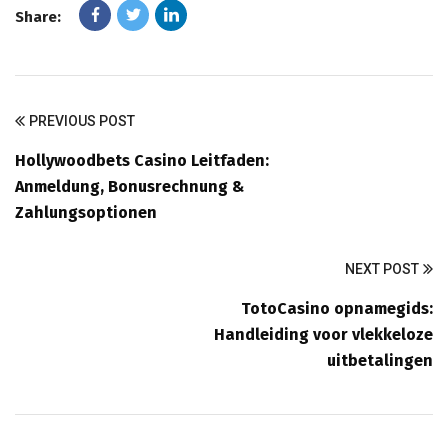
Share:
PREVIOUS POST
Hollywoodbets Casino Leitfaden:
Anmeldung, Bonusrechnung &
Zahlungsoptionen
NEXT POST
TotoCasino opnamegids:
Handleiding voor vlekkeloze
uitbetalingen