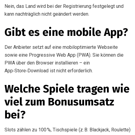
Nein, das Land wird bei der Registrierung festgelegt und
kann nachträglich nicht geändert werden.
Gibt es eine mobile App?
Der Anbieter setzt auf eine mobiloptimierte Webseite
sowie eine Progressive Web App (PWA). Sie können die
PWA über den Browser installieren – ein
App‑Store‑Download ist nicht erforderlich.
Welche Spiele tragen wie
viel zum Bonusumsatz
bei?
Slots zählen zu 100 %, Tischspiele (z. B. Blackjack, Roulette)