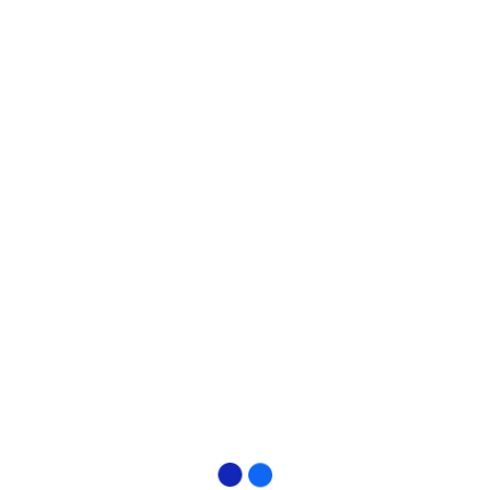
Save my name, email, and website in this browser for
the next time I comment.