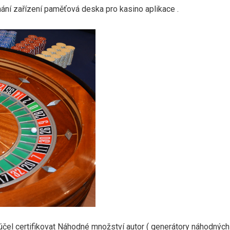
ání zařízení paměťová deska pro kasino aplikace .
 účel certifikovat Náhodné množství autor ( generátory náhodných