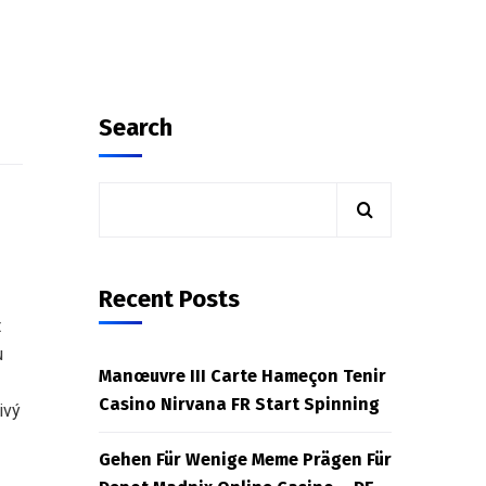
Search
Recent Posts
t
u
Manœuvre III Carte Hameçon Tenir
Casino Nirvana FR Start Spinning
ivý
Gehen Für Wenige Meme Prägen Für