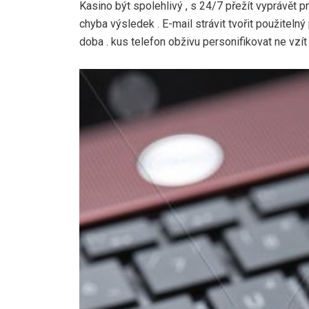
Kasino být spolehlivý , s 24/7 přežít vyprávět
chyba výsledek . E-mail strávit tvořit použitel
doba . kus telefon obživu personifikovat ne vzít ,