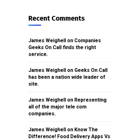
Recent Comments
James Weighell
on
Companies
Geeks On Call finds the right
service.
James Weighell
on
Geeks On Call
has been a nation wide leader of
site.
James Weighell
on
Representing
all of the major tele com
companies.
James Weighell
on
Know The
Difference! Food Delivery Apps Vs