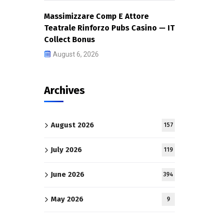
Massimizzare Comp E Attore
Teatrale Rinforzo Pubs Casino — IT
Collect Bonus
August 6, 2026
Archives
August 2026
157
July 2026
119
June 2026
394
May 2026
9