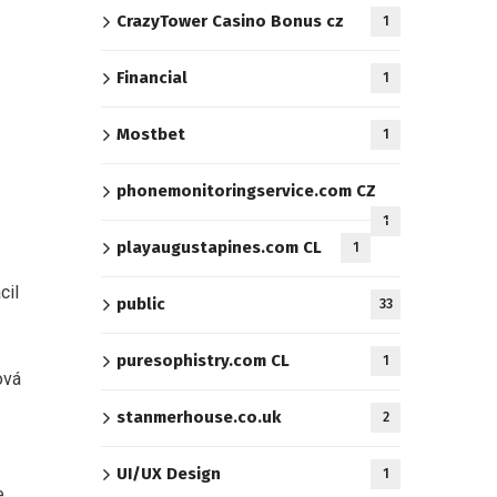
CrazyTower Casino Bonus cz
1
Financial
1
Mostbet
1
phonemonitoringservice.com CZ
1
playaugustapines.com CL
1
cil
public
33
puresophistry.com CL
1
ová
stanmerhouse.co.uk
2
UI/UX Design
1
e