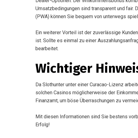
Dealer-Optionen. Der Willkommensbonus kombin
Umsatzbedingungen sind transparent und fair. 
(PWA) können Sie bequem von unterwegs spiele
Ein weiterer Vorteil ist der zuverlässige Kunde
ist. Sollte es einmal zu einer Auszahlungsanfr
bearbeitet.
Wichtiger Hinwei
Da Slothunter unter einer Curacao-Lizenz arbei
solchen Casinos möglicherweise der Einkommens
Finanzamt, um böse Überraschungen zu vermei
Mit diesen Informationen sind Sie bestens vorbe
Erfolg!