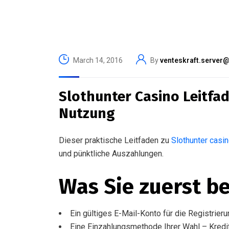
March 14, 2016
By
venteskraft.server
Slothunter Casino Leitfa
Nutzung
Dieser praktische Leitfaden zu
Slothunter casi
und pünktliche Auszahlungen.
Was Sie zuerst b
Ein gültiges E-Mail-Konto für die Registrie
Eine Einzahlungsmethode Ihrer Wahl – Kredit