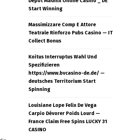
Depot Madnix Online Casino _ DE
Start Winning
Massimizzare Comp E Attore
Teatrale Rinforzo Pubs Casino — IT
Collect Bonus
Koitus Interruptus Wahl Und
Spezifizieren
https://www.bvcasino-de.de/ —
deutsches Territorium Start
Spinning
Louisiane Lope Felix De Vega
Carpio Dévorer Poids Lourd —
France Claim Free Spins LUCKY 31
CASINO