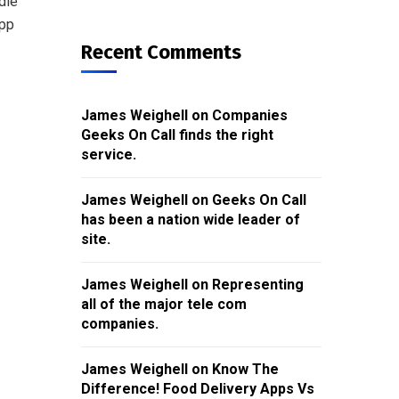
die
App
Recent Comments
James Weighell
on
Companies
Geeks On Call finds the right
service.
James Weighell
on
Geeks On Call
has been a nation wide leader of
site.
James Weighell
on
Representing
all of the major tele com
companies.
James Weighell
on
Know The
Difference! Food Delivery Apps Vs