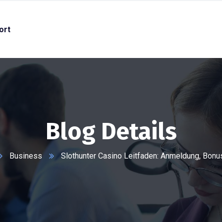
ort
Blog Details
Business
Slothunter Casino Leitfaden: Anmeldung, Bonu