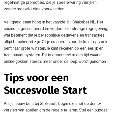
regelmatige promoties, die je speelervaring verrijken
zonder ingewikkelde voorwaarden.
Veiligheid staat hoog in het vaandel bij Shakebet NL. Het
casino is gelicentieerd en voldoet aan strenge regelgeving,
wat betekent dat je persoonlijke gegevens en transacties
altijd beschermd zijn. Of je nu speelt voor de lol of op zoek
bent naar grote winsten, je kunt rekenen op een eerlijk en
transparant systeem. Dit is essentieel in een tijd waarin
online gokken steeds meer onder de loep wordt genomen.
Tips voor een
Succesvolle Start
Als je nieuw bent bij Shakebet, begin dan met de demo-
versies van spellen om de regels te leren. Stel een budget