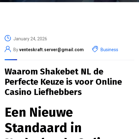
January 24, 2026
By
venteskraft.server@gmail.com
Business
Waarom Shakebet NL de
Perfecte Keuze is voor Online
Casino Liefhebbers
Een Nieuwe
Standaard in