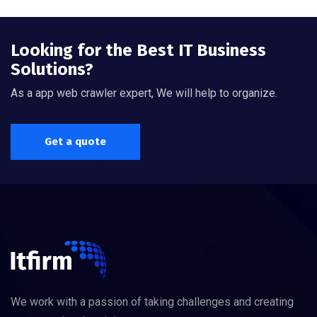
Looking for the Best IT Business
Solutions?
As a app web crawler expert, We will help to organize.
Get a quote
We work with a passion of taking challenges and creating