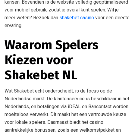
kansen. Bovendien is de website volledig geoptimaliseerd
voor mobiel gebruik, zodat je overal kunt spelen. Wil je
meer weten? Bezoek dan
shakebet casino
voor een directe
ervaring.
Waarom Spelers
Kiezen voor
Shakebet NL
Wat Shakebet echt onderscheidt, is de focus op de
Nederlandse markt. De klantenservice is beschikbaar in het
Nederlands, en betalingen via iDEAL en Bancontact worden
moeiteloos verwerkt. Dit maakt het een vertrouwde keuze
voor lokale spelers. Daarnaast biedt het casino
aantrekkelijke bonussen, zoals een welkomstpakket en