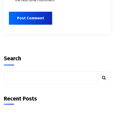
the next time I comment.
Search
Recent Posts