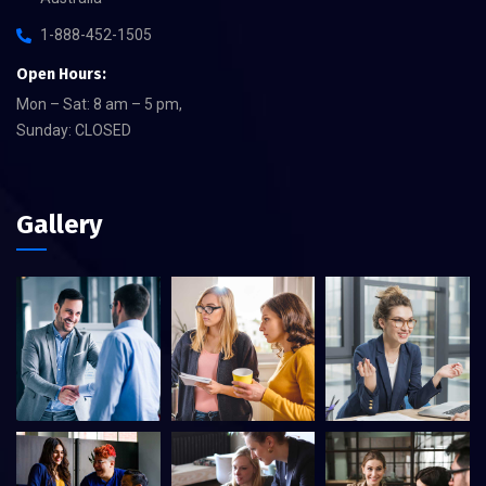
1-888-452-1505
Open Hours:
Mon – Sat: 8 am – 5 pm,
Sunday: CLOSED
Gallery